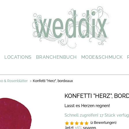
L
LOCATIONS
BRANCHENBUCH
MODE&SCHMUCK
>
ko & Rosenblätter
Konfetti "Herz", bordeaux
KONFETTI "HERZ", BOR
Lasst es Herzen regnen!
Schnell zugreifen! 17 Stück verfü
(2 Bewertungen)
Jetzt
16%
sparen.