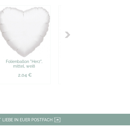
Folienballon "Herz",
Toilettenpapier "Just
mittel, weiß
married"
Ho
2,04 €
4,71 €
 LIEBE IN EUER POSTFACH