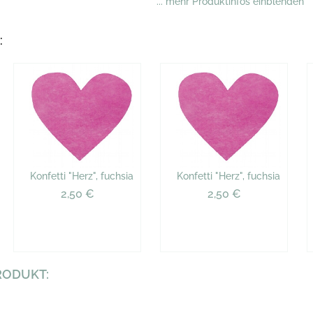
... mehr Produktinfos einblenden
:
Konfetti "Herz", fuchsia
Konfetti "Herz", fuchsia
2,50 €
2,50 €
RODUKT: