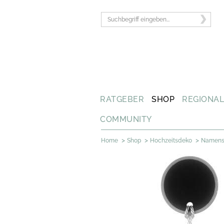
RATGEBER
SHOP
REGIONA
COMMUNITY
>
>
>
Home
Shop
Hochzeitsdeko
Namenss