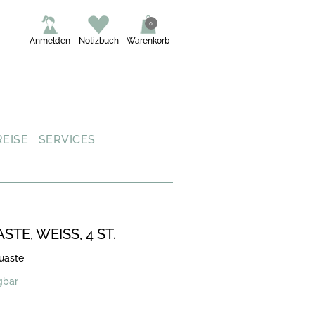
0
Anmelden
Notizbuch
Warenkorb
REISE
SERVICES
TE, WEISS, 4 ST.
uaste
gbar