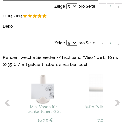
1
Zeige
pro Seite
11.04.2014
Deko
1
Zeige
pro Seite
Kunden, welche Servietten-/Tischband "Vlies", weiß, 10 m,
(0,35 € / m) gekauft haben, erwarben auch:
Mini-Vasen für
Läufer "Vlies", weiß, 10
Tischkärtchen, 6 St.
m
16,39 €
7,08 €