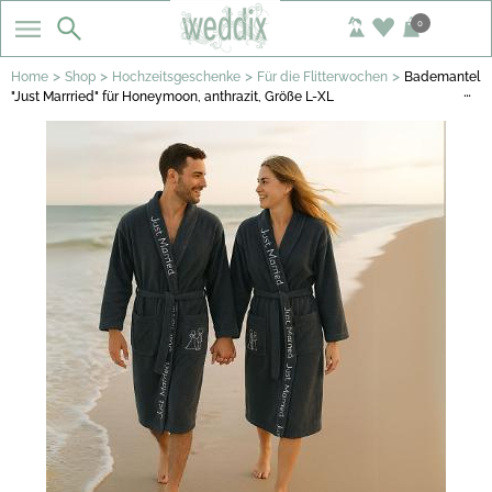
0
>
>
>
>
Home
Shop
Hochzeitsgeschenke
Für die Flitterwochen
Bademantel
…
"Just Marrried" für Honeymoon, anthrazit, Größe L-XL