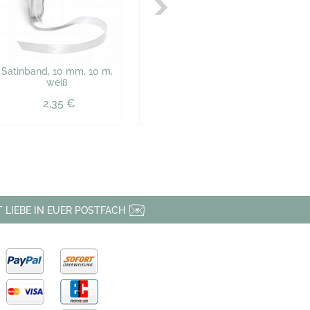
Satinband, 10 mm, 10 m,
Taschentücher
Fäc
weiß
"Hochzeitsglück", 10 St.
als
2,35 €
1,33 €
 LIEBE IN EUER POSTFACH