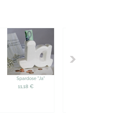
Spardose "Ja"
Spardose "Wünschtüte
zur Hochzeit"
11,18 €
17,70 €