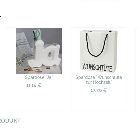
:
Spardose "Ja"
Spardose "Wünschtüte
zur Hochzeit"
11,18 €
17,70 €
RODUKT: