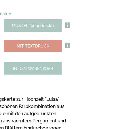
kosten
MUSTER (unbedruckt)
MIT TEXTDRUCK
IN DEN WARENKORB
skarte zur Hochzeit "Luisa"
 schönen Farbkombination aus
role mit den aufgedruckten
lbtransparentem Pergament und
en Blättern hindurchgezogen.