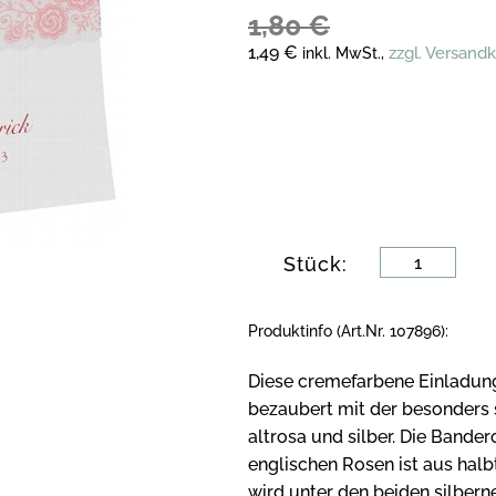
1,80 €
1,49 €
zzgl. Versand
inkl. MwSt.,
Stück:
Produktinfo (Art.Nr. 107896):
Diese cremefarbene Einladung
bezaubert mit der besonders
altrosa und silber. Die Bande
englischen Rosen ist aus ha
wird unter den beiden silbern