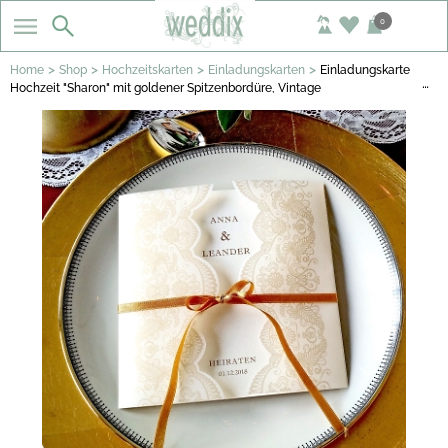
0
>
>
>
>
Home
Shop
Hochzeitskarten
Einladungskarten
Einladungskarte
…
Hochzeit "Sharon" mit goldener Spitzenbordüre, Vintage