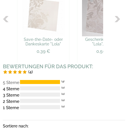
Save-the-Date- oder
Geschenkanhänger
Dankeskarte "Lola"
"Lola", 10 St.
0,39 €
0,50 €
BEWERTUNGEN FÜR DAS PRODUKT:
(4)
5 Sterne
(4)
4 Sterne
(0)
3 Sterne
(0)
2 Sterne
(0)
1 Sterne
(0)
Sortiere nach: