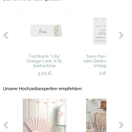
Tischkarte "Lilly"
Save-the-Date-Karte
Vintage Look, 6 St.,
oder Dankeskarte "Lilly"
bedruckbar
Vintage Look
3,03 €
0,67 €
Unsere Hochzeitsexperten empfehlen: