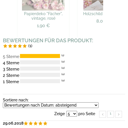
Papierdeko "Fächer",
Holzschild "Candy Bar"
vintage, rosé
8,09 €
1,90 €
BEWERTUNGEN FÜR DAS PRODUKT:
(1)
5 Sterne
(1)
4 Sterne
(0)
3 Sterne
(0)
2 Sterne
(0)
1 Sterne
(0)
Sortiere nach:
1
Zeige
pro Seite
29.06.2018