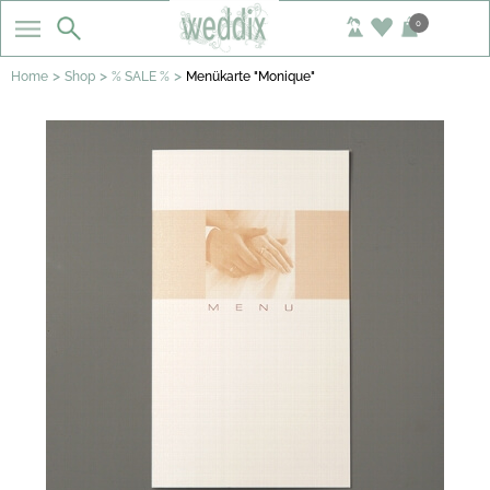
0
>
>
>
Home
Shop
% SALE %
Menükarte "Monique"