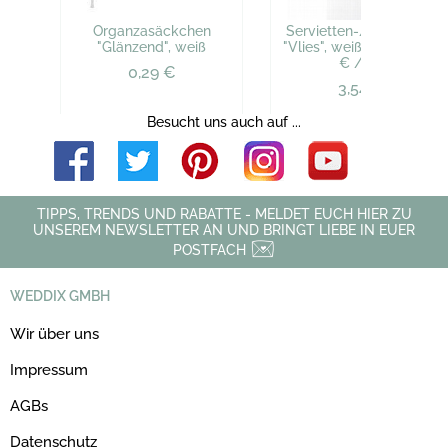
Organzasäckchen
Servietten-/Tischband
"Glänzend", weiß
"Vlies", weiß, 10 m, (0,35
€ / m)
0,29 €
3,54 €
Besucht uns auch auf ...
TIPPS, TRENDS UND RABATTE - MELDET EUCH HIER ZU
UNSEREM NEWSLETTER AN UND BRINGT LIEBE IN EUER
POSTFACH
WEDDIX GMBH
Wir über uns
Impressum
AGBs
Datenschutz