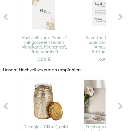
Hochzeitskarte "Amelie"
Save-the-Date-Karte
mit goldenen Farnen,
oder Dankeskarte
Menükarte, Kirchenheft,
"Amelie" inkl.
Programmheft
Briefumschlag
1,02 €
0,51 €
Unsere Hochzeitsexperten empfehlen:
Dekoglas "Glitter", gold
Fotobuch Gästebuch