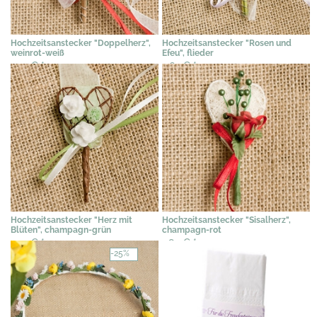
Hochzeitsanstecker "Doppelherz",
Hochzeitsanstecker "Rosen und
weinrot-weiß
Efeu", flieder
2,31 €
*
2,62 €
*
Hochzeitsanstecker "Herz mit
Hochzeitsanstecker "Sisalherz",
Blüten", champagn-grün
champagn-rot
2,31 €
*
1,84 €
*
-25%