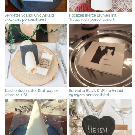
Serviette Scandi Chic Airlaid
Hochzeitskerze Blumen mit
25x25cm, personalisiert
Trauspruch, personalisiert
ab 0,65 €
*
37,91 €
*
Taschentuchhalter Kraftpapier,
Serviette Black & White Airlaid
schwarz, 1 St.
25x25cm personalisiert
0,71 €
*
ab 0,59 €
*