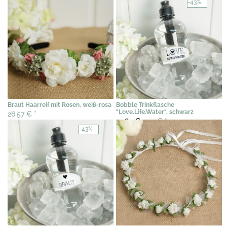
-43%
Braut Haarreif mit Rosen, weiß-rosa
Bobble Trinkflasche
"Love.Life.Water", schwarz
26,57 €
*
13,84 €
7,95 €
*
-43%