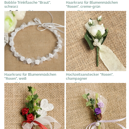
Bobble Trinkflasche "Braut",
Haarkranz für Blumenmädchen
schwarz
"Rosen", creme-grün
13,84 €
7,95 €
*
23,54 €
*
Haarkranz für Blumenmädchen
Hochzeitsanstecker "Rosen",
"Rosen", weiß
champagner
18,41 €
*
2,31 €
*