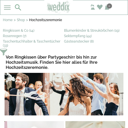
0
>
>
Home
Shop
Hochzeitszeremonie
Ringkissen & Co (14)
Blumenkinder & Streukörbchen (19)
Rosenregen (7)
Sektempfang (44)
Taschentuchhalter & Taschentücher
Gästeanstecker (8)
(33)
Von Ringkissen über Partygeschirr bis hin zur
Hochzeitsmusik. Finden Sie hier alles für Ihre
Hochzeitszeremonie.