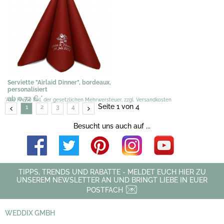
Serviette "Airlaid Dinner", bordeaux,
personalisiert
ab 0,72 €
*
*Alle Preise inkl. der gesetzlichen Mehrwersteuer, zzgl. Versandkosten
Seite 1 von 4
1
2
3
4
Besucht uns auch auf ...
TIPPS, TRENDS UND RABATTE - MELDET EUCH HIER ZU
UNSEREM NEWSLETTER AN UND BRINGT LIEBE IN EUER
POSTFACH
WEDDIX GMBH