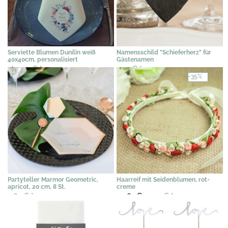
Serviette Blumen Dunilin weiß
Namensschild "Schieferherz" für
40x40cm, personalisiert
Gästenamen
ab 1,19 €
*
2,45 €
*
-35%
Partyteller Marmor Geometric,
Haarreif mit Seidenblumen, rot-
apricot, 20 cm, 8 St.
creme
5,64 €
*
30,67 €
19,90 €
*