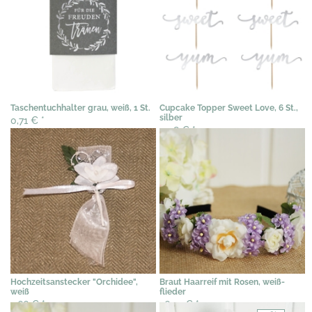
Taschentuchhalter grau, weiß, 1 St.
Cupcake Topper Sweet Love, 6 St.,
silber
0,71 €
*
5,08 €
*
Hochzeitsanstecker "Orchidee",
Braut Haarreif mit Rosen, weiß-
weiß
flieder
2,66 €
*
26,57 €
*