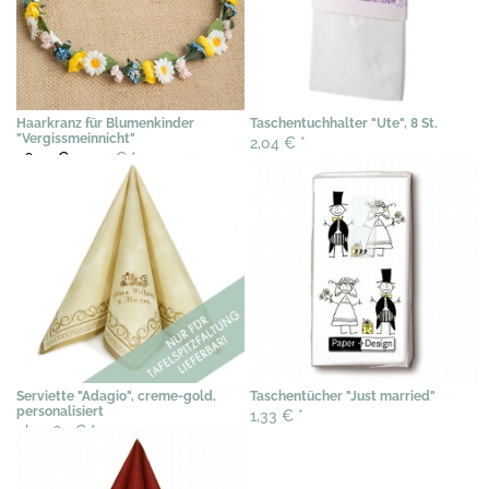
Haarkranz für Blumenkinder
Taschentuchhalter "Ute", 8 St.
"Vergissmeinnicht"
2,04 €
*
26,57 €
19,90 €
*
Serviette "Adagio", creme-gold,
Taschentücher "Just married"
personalisiert
1,33 €
*
ab 0,69 €
*