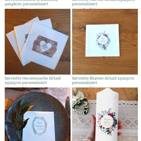
40x48cm, personalisiert
personalisiert
ab 1,10 €
*
ab 0,65 €
*
Serviette Herzenssache Airlaid
Serviette Blumen Airlaid 25x25cm,
25x25cm personalisiert
personalisiert
ab 0,59 €
*
ab 0,79 €
*