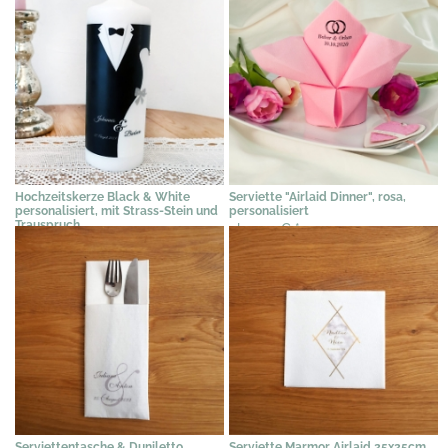
Hochzeitskerze Black & White
Serviette "Airlaid Dinner", rosa,
personalisiert, mit Strass-Stein und
personalisiert
Trauspruch
ab 0,72 €
*
42,95 €
*
Serviettentasche & Duniletto
Serviette Marmor Airlaid 25x25cm,