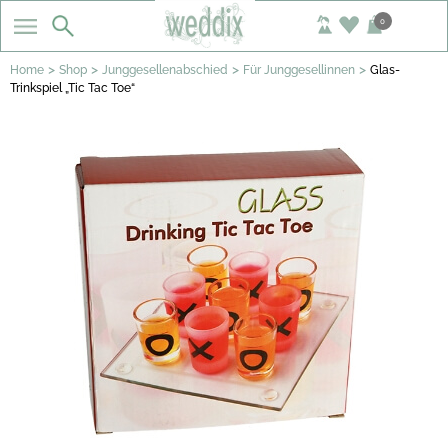
0
>
>
>
>
Home
Shop
Junggesellenabschied
Für Junggesellinnen
Glas-
Trinkspiel „Tic Tac Toe“