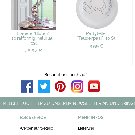
Etagere "Blüten",
Partyteller
spiralförmig, hellblau-
"Taubenpaar", 10 St.
rosa
3,59 €
26,62 €
Besucht uns auch auf ...
 - MELDET EUCH HIER ZU UNSEREM NEWSLETTER AN UND BRINGT
B2B SERVICE
MEHR INFOS
Werben auf weddix
Lieferung