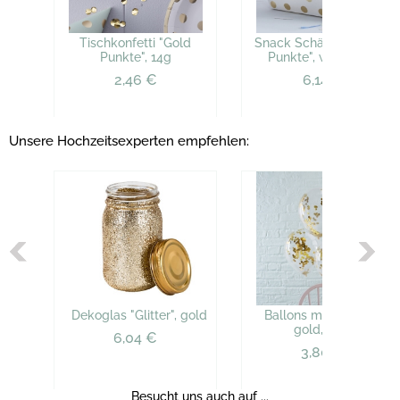
Tischkonfetti "Gold
Snack Schälchen "Gold
Punkte", 14g
Punkte", weiß, 5 St.
2,46 €
6,14 €
Unsere Hochzeitsexperten empfehlen:
Dekoglas "Glitter", gold
Ballons mit Konfetti,
gold, 5 St.
6,04 €
3,80 €
Besucht uns auch auf ...