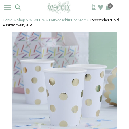
0
>
>
>
>
Home
Shop
% SALE %
Partygeschirr Hochzeit
Pappbecher "Gold
Punkte", weiß, 8 St.