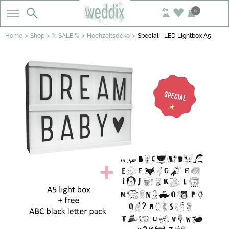
0
>
>
>
>
Home
Shop
% SALE %
Hochzeitsdeko
Special - LED Lightbox A5