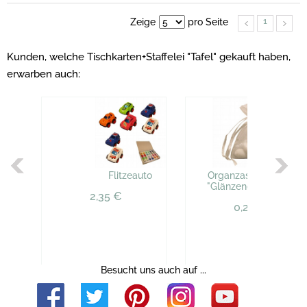
1
Zeige
pro Seite
Kunden, welche Tischkarten+Staffelei "Tafel" gekauft haben,
erwarben auch:
Flitzeauto
Organzasäckchen
"Glänzend", creme
2,35 €
0,29 €
Besucht uns auch auf ...