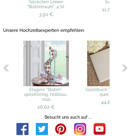
Säckchen Leinen
bunt
"Blütentraum", 4 St.
11,79 €
3,50 €
Unsere Hochzeitsexperten empfehlen:
Etagere "Blüten",
Gästebuch "Heidelberg",
spiralförmig, hellblau-
quer, weiß
rosa
44,88 €
26,62 €
Besucht uns auch auf ...