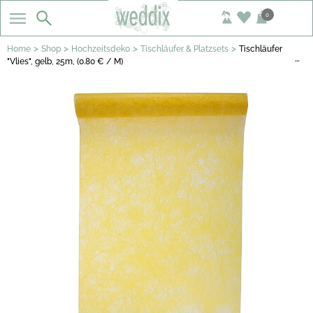
0
>
>
>
>
Home
Shop
Hochzeitsdeko
Tischläufer & Platzsets
Tischläufer
…
"Vlies", gelb, 25m, (0.80 € / M)