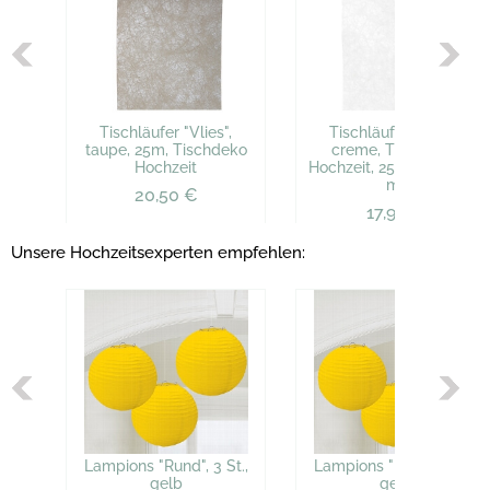
Tischläufer "Vlies",
Tischläufer "Vlies",
taupe, 25m, Tischdeko
creme, Tischdeko
Hochzeit
Hochzeit, 25m, (3.60 € /
m)
20,50 €
17,99 €
Unsere Hochzeitsexperten empfehlen:
Lampions "Rund", 3 St.,
Lampions "Rund", 3 St.,
gelb
gelb