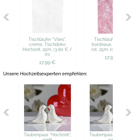
Tischläufer "Vlies",
Tischläufer "Vlies",
creme, Tischdeko
bordeaux, Tischdeko
Hochzeit, 25m, (3.60 € /
rot. 25m, (0.72 € / m)
m)
17,95 €
17,99 €
Unsere Hochzeitsexperten empfehlen:
Taubenpaar "Hochzeit",
Taubenpaar "Hochzeit",
weiß
weiß