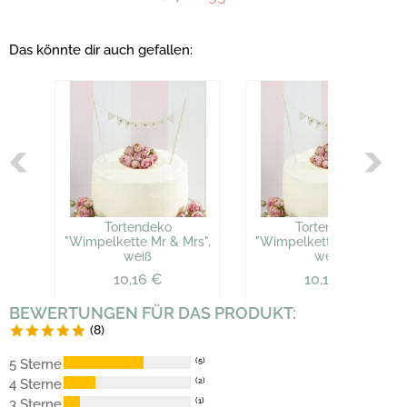
Das könnte dir auch gefallen:
Tortendeko
Tortendeko
"Wimpelkette Mr & Mrs",
"Wimpelkette Mr & Mrs",
weiß
weiß
10,16 €
10,16 €
BEWERTUNGEN FÜR DAS PRODUKT:
(8)
5 Sterne
(5)
4 Sterne
(2)
3 Sterne
(1)