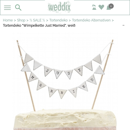
0
>
>
>
>
>
Home
Shop
% SALE %
Tortendeko
Tortendeko Alternativen
…
Tortendeko "Wimpelkette Just Married", weiß