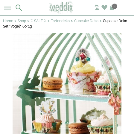
0
>
>
>
>
>
Home
Shop
% SALE %
Tortendeko
Cupcake Deko
Cupcake Deko-
Set "Vögel", 60 tlg.