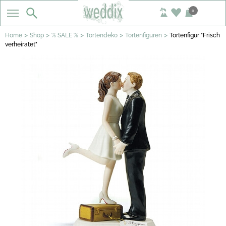
0
>
>
>
>
>
Home
Shop
% SALE %
Tortendeko
Tortenfiguren
Tortenfigur "Frisch
verheiratet"