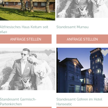
Altfriesisches Haus Keitum seit
Standesamt Murnau
1640
ANFRAGE STELLEN
ANFRAGE STELLEN
Standesamt Garmisch-
Standesamt Göhren im Hotel
Partenkirchen
Hanseatic