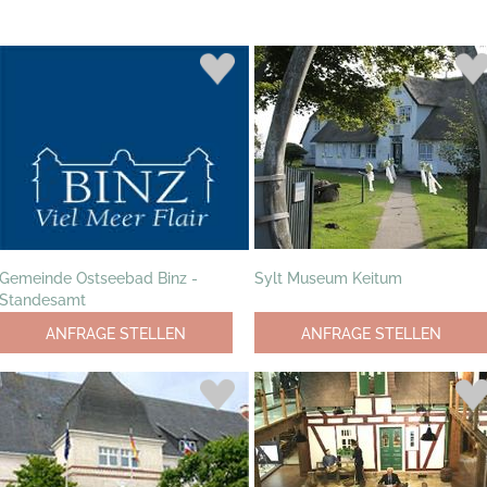
Gemeinde Ostseebad Binz -
Sylt Museum Keitum
Standesamt
ANFRAGE STELLEN
ANFRAGE STELLEN