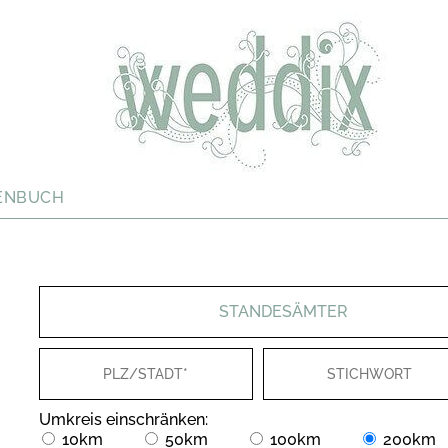
ENBUCH
STANDESÄMTER
Umkreis einschränken:
10km
50km
100km
200km