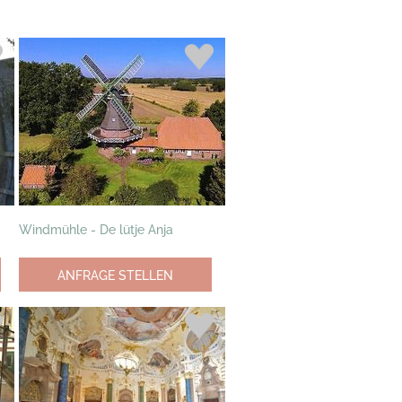
Windmühle - De lütje Anja
ANFRAGE STELLEN