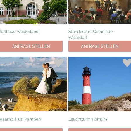
Rathaus Westerland
Standesamt Gemeinde
Wilnsdorf
ANFRAGE STELLEN
ANFRAGE STELLEN
Kaamp-Hüs, Kampen
Leuchtturm Hörnum