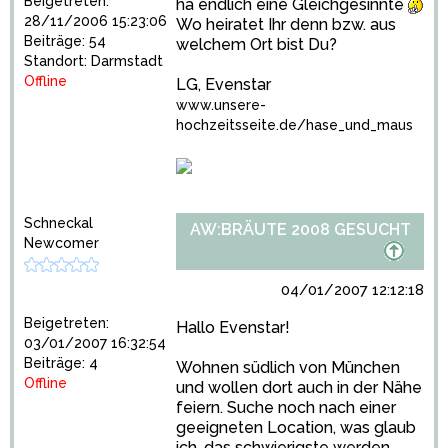
Beigetreten:
ha endlich eine Gleichgesinnte
28/11/2006 15:23:06
Wo heiratet Ihr denn bzw. aus
Beiträge: 54
welchem Ort bist Du?
Standort: Darmstadt
Offline
LG, Evenstar
www.unsere-
hochzeitsseite.de/hase_und_maus
Schneckal
AW:BRÄUTE 2008 GESUCHT
Newcomer
04/01/2007 12:12:18
Beigetreten:
Hallo Evenstar!
03/01/2007 16:32:54
Beiträge: 4
Wohnen südlich von München
Offline
und wollen dort auch in der Nähe
feiern. Suche noch nach einer
geeigneten Location, was glaub
ich, das schwierigste werden