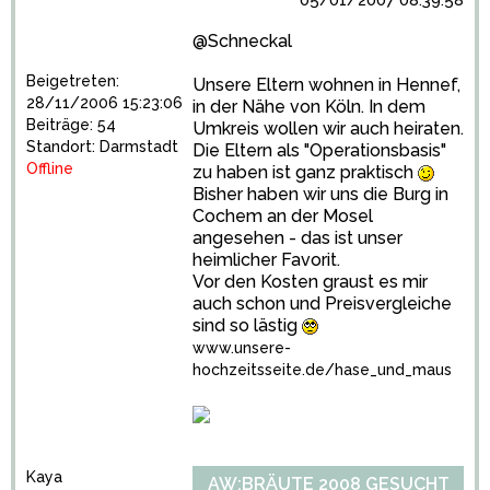
05/01/2007 08:39:58
@Schneckal
Beigetreten:
Unsere Eltern wohnen in Hennef,
28/11/2006 15:23:06
in der Nähe von Köln. In dem
Beiträge: 54
Umkreis wollen wir auch heiraten.
Standort: Darmstadt
Die Eltern als "Operationsbasis"
Offline
zu haben ist ganz praktisch
Bisher haben wir uns die Burg in
Cochem an der Mosel
angesehen - das ist unser
heimlicher Favorit.
Vor den Kosten graust es mir
auch schon und Preisvergleiche
sind so lästig
www.unsere-
hochzeitsseite.de/hase_und_maus
Kaya
AW:BRÄUTE 2008 GESUCHT