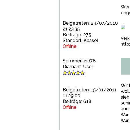
Wenn
enge
Beigetreten: 29/07/2010
21:23:35
Beiträge: 275
Verk
Standort: Kassel
http
Offline
Sommerkind78
Diamant-User
Wir 
Beigetreten: 15/01/2011
woll
11:29:00
sieh
Beiträge: 618
schi
Offline
auch
Wund
Wund