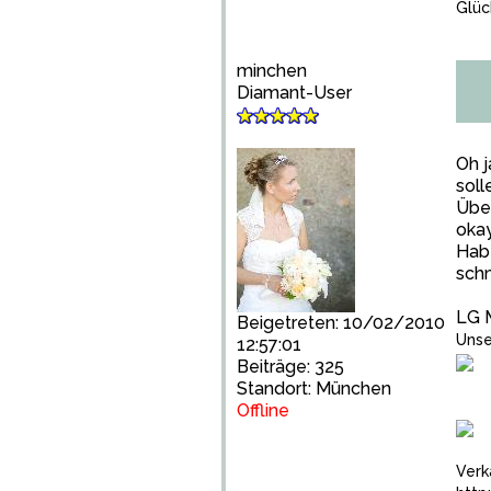
Glüc
minchen
Diamant-User
Oh j
soll
Über
okay
Habe
sch
LG 
Beigetreten: 10/02/2010
Unse
12:57:01
Beiträge: 325
Standort: München
Offline
Verk