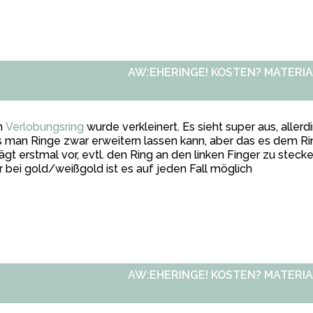
AW:EHERINGE! KOSTEN? MATERIA
n
Verlobungsring
wurde verkleinert. Es sieht super aus, aller
 man Ringe zwar erweitern lassen kann, aber das es dem Ri
ägt erstmal vor, evtl. den Ring an den linken Finger zu stecken
 bei gold/weißgold ist es auf jeden Fall möglich
AW:EHERINGE! KOSTEN? MATERIA