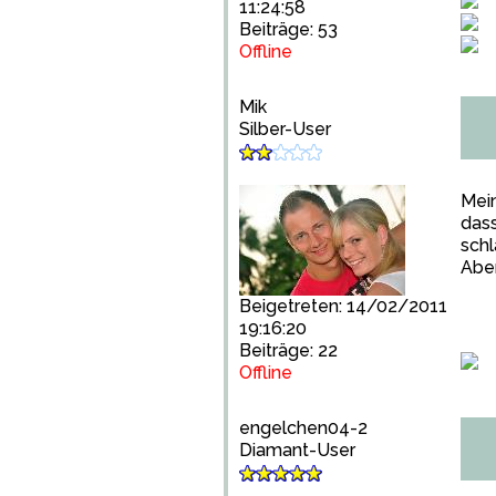
11:24:58
Beiträge: 53
Offline
Mik
Silber-User
Mei
dass
schl
Aber
Beigetreten: 14/02/2011
19:16:20
Beiträge: 22
Offline
engelchen04-2
Diamant-User