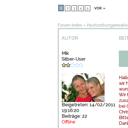
1
2
3
4
5
VOR
►
Forum-Index
»
Hochzeitsorganisatio
AUTOR
BEI
Mik
Silber-User
Hall
wir 
wurd
Wir 
zusa
Beigetreten: 14/02/2011
bei 
19:16:20
Chri
Beiträge: 22
Bitt
Offline
Dan