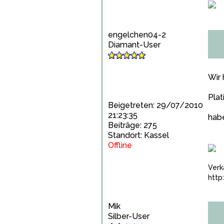
engelchen04-2
Diamant-User
Wir
Plat
Beigetreten: 29/07/2010
21:23:35
hab
Beiträge: 275
Standort: Kassel
Offline
Verk
http
Mik
Silber-User