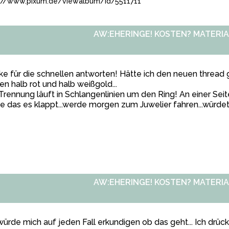
://www.pixum.de/viewalbum/id/5511711
AW:EHERINGE! KOSTEN? MATERIA
e für die schnellen antworten! Hätte ich den neuen thread g
n halb rot und halb weißgold...
Trennung läuft in Schlangenlinien um den Ring! An einer Seite 
e das es klappt...werde morgen zum Juwelier fahren...würde
AW:EHERINGE! KOSTEN? MATERIA
würde mich auf jeden Fall erkundigen ob das geht... Ich drü