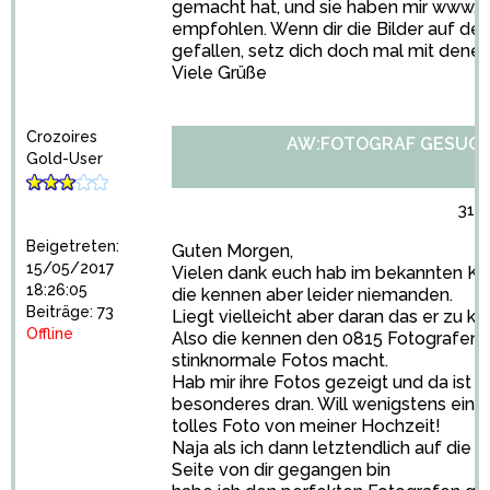
gemacht hat, und sie haben mir
www.it
empfohlen. Wenn dir die Bilder auf de
gefallen, setz dich doch mal mit denen 
Viele Grüße
Crozoires
AW:FOTOGRAF GESUC
Gold-User
31/
Beigetreten:
Guten Morgen,
15/05/2017
Vielen dank euch hab im bekannten Kre
18:26:05
die kennen aber leider niemanden.
Beiträge: 73
Liegt vielleicht aber daran das er zu klei
Offline
Also die kennen den 0815 Fotografen 
stinknormale Fotos macht.
Hab mir ihre Fotos gezeigt und da ist n
besonderes dran. Will wenigstens ein
tolles Foto von meiner Hochzeit!
Naja als ich dann letztendlich auf die
Seite von dir gegangen bin