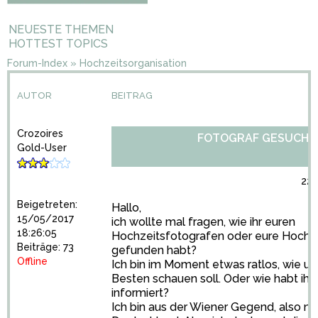
NEUESTE THEMEN
HOTTEST TOPICS
Forum-Index
»
Hochzeitsorganisation
AUTOR
BEITRAG
Crozoires
FOTOGRAF GESUCHT
Gold-User
22/
Beigetreten:
Hallo,
15/05/2017
ich wollte mal fragen, wie ihr euren
18:26:05
Hochzeitsfotografen oder eure Hochze
Beiträge: 73
gefunden habt?
Offline
Ich bin im Moment etwas ratlos, wie u
Besten schauen soll. Oder wie habt ihr
informiert?
Ich bin aus der Wiener Gegend, also ni