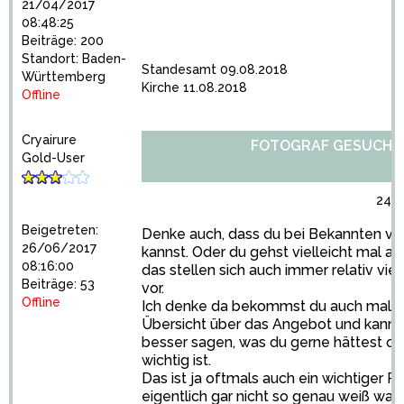
21/04/2017
08:48:25
Beiträge: 200
Standort: Baden-
Standesamt 09.08.2018
Württemberg
Kirche 11.08.2018
Offline
Cryairure
FOTOGRAF GESUCHT
Gold-User
24/
Beigetreten:
Denke auch, dass du bei Bekannten vie
26/06/2017
kannst. Oder du gehst vielleicht mal au
08:16:00
das stellen sich auch immer relativ vie
Beiträge: 53
vor.
Offline
Ich denke da bekommst du auch mal e
Übersicht über das Angebot und kanns
besser sagen, was du gerne hättest od
wichtig ist.
Das ist ja oftmals auch ein wichtiger P
eigentlich gar nicht so genau weiß wa