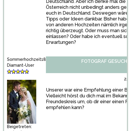
Deutschland. Aber ich denke mal die Su
Österreich nicht unbedingt anders gesta
euch in Deutschland. Deswegen wäre i
Tipps oder Ideen dankbar. Bisher habe
von anderen Hochzeiten nämlich irgen
richtig überzeugt. Oder muss man sich 
einlassen? Oder habe ich eventuell so
Erwartungen?
Sommerhochzeit18
FOTOGRAF GESUCHT
Diamant-User
22/
Unserer war eine Empfehlung einer Be
Vielleicht hörst du dich mal im Bekann
Freundeskreis um, ob dir einer einen F
empfehlen kann?
Beigetreten: