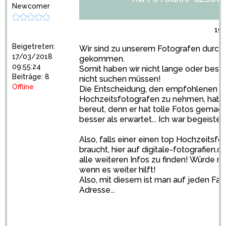
Newcomer
19/
Beigetreten:
Wir sind zu unserem Fotografen durc
17/03/2018
gekommen.
09:55:24
Somit haben wir nicht lange oder bess
Beiträge: 8
nicht suchen müssen!
Offline
Die Entscheidung, den empfohlenen
Hochzeitsfotografen zu nehmen, haben
bereut, denn er hat tolle Fotos gemacht!
besser als erwartet... Ich war begeistert
Also, falls einer einen top
Hochzeitsfot
braucht, hier auf digitale-fotografien.
alle weiteren Infos zu finden! Würde m
wenn es weiter hilft!
Also, mit diesem ist man auf jeden Fall 
Adresse...