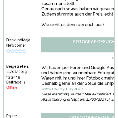
zusammen stellt.
Genau nach sowas haben wir gesucht :
Zudem stimmte auch der Preis, echt g
Wie sieht es denn bei euch aus?
FrankundMaja
FOTOGRAF GESUCHT
Newcomer
11/
Beigetreten:
Wir haben per Foren und Google Auss
11/07/2019
und haben eine wunderbare Fotografin
13:32:19
Waren mit ihr und ihrer Fotobox mehr al
Beiträge: 2
Deshalb gerne an der Stelle die Empfe
Offline
www.marnymeyer.de
Diese Mitteilung wurde 1 Mal aktualisiert. Die
Aktualisierung erfolgt am 11/07/2019 13:42:
Pajser
AW:FOTOGRAF GESUC