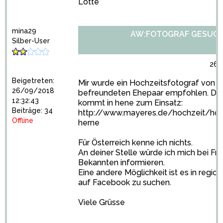
Lotte
mina29
AW:FOTOGRAF GESUC
Silber-User
26/
Beigetreten:
Mir wurde ein Hochzeitsfotograf von 
26/09/2018
befreundeten Ehepaar empfohlen. Der
12:32:43
kommt in hene zum Einsatz:
Beiträge: 34
http://www.mayeres.de/hochzeit/hoc
Offline
herne
Für Österreich kenne ich nichts.
An deiner Stelle würde ich mich bei F
Bekannten informieren.
Eine andere Möglichkeit ist es in regi
auf Facebook zu suchen.
Viele Grüsse