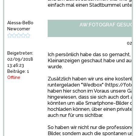
einfach mal einen Stadtbummel unter
Alessa-BeBo
AW:FOTOGRAF GESUC
Newcomer
02/
Beigetreten:
Ich persönlich habe das so gemacht, d
02/09/2018
Kleinanzeigen geschaut habe und auch
13:46:23
wurde.
Beiträge: 1
Offline
Zusätzlich haben wir uns eine kostenl
runtergeladen "Wedbox" (
https://foto
haben hier schon im Voraus unsere Gäs
hingewiesen, dass sie sich auch dort 
könnten um alle Smartphone-Bilder dir
hochladen können, über einen privaten L
auch nur für uns sichtbar.
So haben wir nicht nur die professione
Bilder, sondern auch die spontanen und