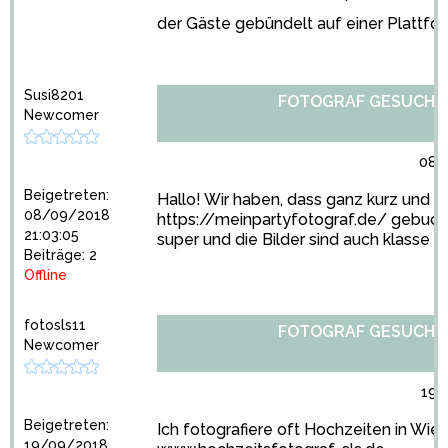
der Gäste gebündelt auf einer Plattfo
Susi8201
FOTOGRAF GESUCHT
Newcomer
08/
Beigetreten:
Hallo! Wir haben, dass ganz kurz und k
08/09/2018
https://meinpartyfotograf.de/
gebucht.
21:03:05
super und die Bilder sind auch klasse g
Beiträge: 2
Offline
fotosls11
FOTOGRAF GESUCHT
Newcomer
19/
Beigetreten:
Ich fotografiere oft Hochzeiten in Wien
19/09/2018