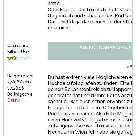
hätte.
Oder klapper doch mal die Fotostudios 
Gegend ab und schau dir das Portfolio
Da siehst du ja dann auch ob der Stil d
eher nicht.
Cacresarc
AW:FOTOGRAF GESUC
Silber-User
30/
Beigetreten:
Du hast extrem viele Möglichkeiten ei
27/06/2017
Hochzeitsfotografen zu finden. Eine Mö
10:28:16
deinen Bekanntenkreis abzuklappern, d
Beiträge: 34
geheiratet hat und dir ihre Fotos anzu
Offline
kannst du wie auch schon erwähnt zu 
Fotografen im bei dir im Ort gehen und 
Portfolio anschauen. Als dritte Möglich
einen Hochzeitsfotografen online such
Zufälligerweise war ich mal auf einer 
Freunden in Wien. Ich habe sie gefragt 