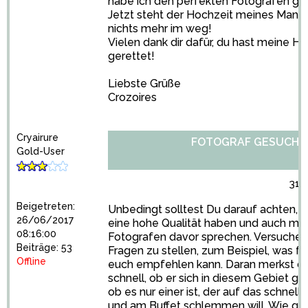
habe ich den perfekten Fotografen ge
Jetzt steht der Hochzeit meines Mann
nichts mehr im weg!
Vielen dank dir dafür, du hast meine H
gerettet!
Liebste Grüße
Crozoires
Cryairure
FOTOGRAF GESUCHT
Gold-User
31/
Beigetreten:
Unbedingt solltest Du darauf achten, d
26/06/2017
eine hohe Qualität haben und auch ma
08:16:00
Fotografen davor sprechen. Versuche i
Beiträge: 53
Fragen zu stellen, zum Beispiel, was f
Offline
euch empfehlen kann. Daran merkst du
schnell, ob er sich in diesem Gebiet g
ob es nur einer ist, der auf das schnelle
und am Buffet schlemmen will. Wie ges