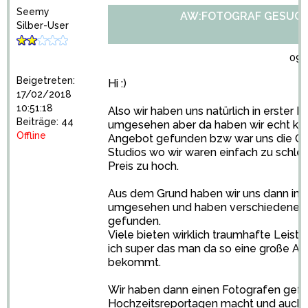
Seemy
AW:FOTOGRAF GESUC
Silber-User
09/
Beigetreten:
Hi :)
17/02/2018
10:51:18
Also wir haben uns natürlich in erster Li
Beiträge: 44
umgesehen aber da haben wir echt kei
Offline
Angebot gefunden bzw war uns die Qual
Studios wo wir waren einfach zu schlec
Preis zu hoch.
Aus dem Grund haben wir uns dann im
umgesehen und haben verschiedene F
gefunden.
Viele bieten wirklich traumhafte Leistu
ich super das man da so eine große A
bekommt.
Wir haben dann einen Fotografen gef
Hochzeitsreportagen
macht und auch 