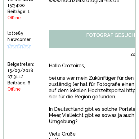
www.hochzeitsfotograf-sls.de
15:34:00
Beiträge: 1
Offline
lotte85
FOTOGRAF GESUCHT
Newcomer
22/
Beigetreten:
Hallo Crozoires,
15/09/2018
07:31:12
bei uns war mein Zukünftiger für den 
Beiträge: 6
zuständig (er hat für Fotografie einen Fa
Offline
auf dem lokalen Hochzeitsportal
https
hier für die Region gefunden.
In Deutschland gibt es solche Portale
Meer, Vielleicht gibt es sowas ja auch 
Umgebung?
Viele Grüße