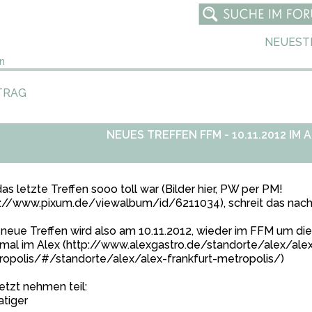
NEUEST
n
TRAG
NEUES TREFFEN FFM - 10.11.2012 IM AL
as letzte Treffen sooo toll war (Bilder hier, PW per PM!
p://www.pixum.de/viewalbum/id/6211034
), schreit das na
neue Treffen wird also am 10.11.2012, wieder im FFM um die M
mal im Alex (
http://www.alexgastro.de/standorte/alex/alex
ropolis/#/standorte/alex/alex-frankfurt-metropolis/
)
jetzt nehmen teil:
tiger