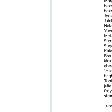
Mor
hex
hex
Jen
Jul
Nal
Yue
Mei
Sum
Sug
Kala
Brau
klei
abb
*Has
brig
Ton
juli
frey
str
...u