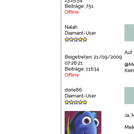
13:25:54
Beiträge: 751
Offline
Nalah
Diamant-User
Auf 
Beigetreten: 21/09/2009
07:26:21
@Me
Beiträge: 11634
Kei
Offline
dorie86
Diamant-User
Ja, 
Meik