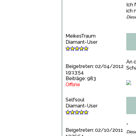
Ich 
ich 
Dies
MeikesTraum
Diamant-User
An d
Beigetreten: 02/04/2012
Sch
19:13:54
Beiträge: 983
Offline
Selfsoul
Diamant-User
*
Beigetreten: 02/10/2011
Dies