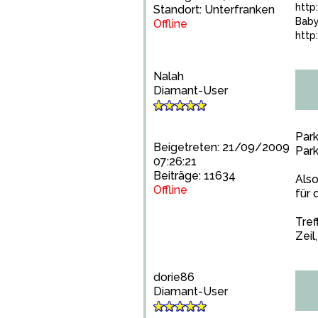
http
Standort: Unterfranken
Baby
Offline
http
Nalah
Diamant-User
Park
Beigetreten: 21/09/2009
Park
07:26:21
Beiträge: 11634
Als
Offline
für 
Tref
Zeil
dorie86
Diamant-User