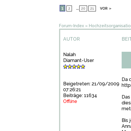
1
...
2
20
21
VOR
►
Forum-Index
»
Hochzeitsorganisatio
AUTOR
BEI
Nalah
Diamant-User
Da d
Beigetreten: 21/09/2009
htt
07:26:21
Beiträge: 11634
Das 
Offline
dies
met
Bis 
Anna