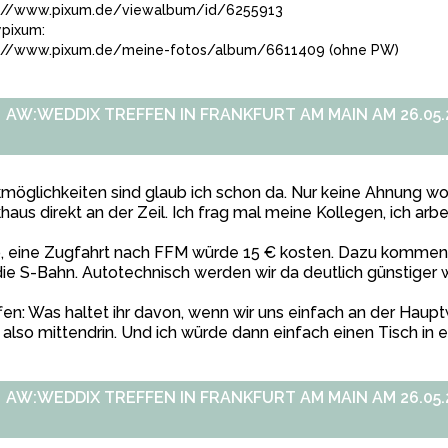
://www.pixum.de/viewalbum/id/6255913
pixum:
://www.pixum.de/meine-fotos/album/6611409 (ohne PW)
AW:WEDDIX TREFFEN IN FRANKFURT AM MAIN AM 26.05.2
möglichkeiten sind glaub ich schon da. Nur keine Ahnung w
haus direkt an der Zeil. Ich frag mal meine Kollegen, ich ar
o, eine Zugfahrt nach FFM würde 15 € kosten. Dazu kommen
die S-Bahn. Autotechnisch werden wir da deutlich günstige
fen: Was haltet ihr davon, wenn wir uns einfach an der Haupt
, also mittendrin. Und ich würde dann einfach einen Tisch in 
AW:WEDDIX TREFFEN IN FRANKFURT AM MAIN AM 26.05.2