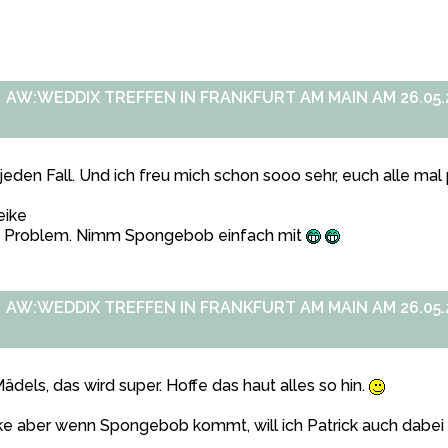
AW:WEDDIX TREFFEN IN FRANKFURT AM MAIN AM 26.05.2
jeden Fall. Und ich freu mich schon sooo sehr, euch alle mal
ike
n Problem. Nimm Spongebob einfach mit
AW:WEDDIX TREFFEN IN FRANKFURT AM MAIN AM 26.05.2
Mädels, das wird super. Hoffe das haut alles so hin.
e aber wenn Spongebob kommt, will ich Patrick auch dabei