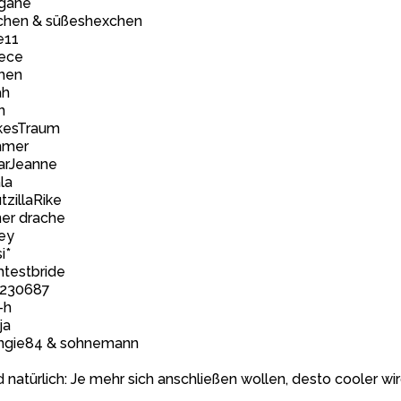
gane
chen & süßeshexchen
e11
iece
chen
ah
n
kesTraum
mer
arJeanne
la
tzillaRike
ner drache
ey
i*
htestbride
i230687
a-h
ja
angie84 & sohnemann
nd natürlich: Je mehr sich anschließen wollen, desto cooler 