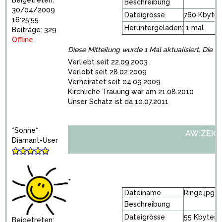
Beigetreten:
Beschreibung
30/04/2009
Dateigrösse
760 Kbytes
16:25:55
Heruntergeladen:
1 mal
Beiträge: 329
Offline
Diese Mitteilung wurde 1 Mal aktualisiert. Die l
Verliebt seit 22.09.2003
Verlobt seit 28.02.2009
Verheiratet seit 04.09.2009
Kirchliche Trauung war am 21.08.2010
Unser Schatz ist da 10.07.2011
*Sonne*
AW:ZEIGT 
Diamant-User
*
Dateiname
Ringe.jpg
Beschreibung
Dateigrösse
55 Kbytes
Beigetreten: