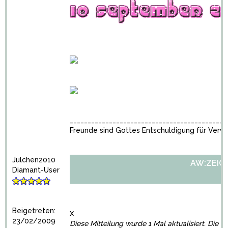
____________________________________________
Freunde sind Gottes Entschuldigung für Verw
Julchen2010
AW:ZEIGT 
Diamant-User
Beigetreten:
x
23/02/2009
Diese Mitteilung wurde 1 Mal aktualisiert. Die l