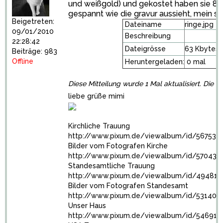
und weißgold) und gekostet haben sie 86
gespannt wie die gravur aussieht, mein sch
Beigetreten:
Dateiname
ringe.jpg
09/01/2010
Beschreibung
22:28:42
Dateigrösse
63 Kbytes
Beiträge: 983
Offline
Heruntergeladen:
0 mal
Diese Mitteilung wurde 1 Mal aktualisiert. Die 
liebe grüße mimi
Kirchliche Trauung
http://www.pixum.de/viewalbum/id/5675371
Bilder vom Fotografen Kirche
http://www.pixum.de/viewalbum/id/570432
Standesamtliche Trauung
http://www.pixum.de/viewalbum/id/494816
Bilder vom Fotografen Standesamt
http://www.pixum.de/viewalbum/id/531405
Unser Haus
http://www.pixum.de/viewalbum/id/546912