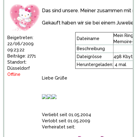
Das sind unsere. Meiner zusammen mit m
Gekauft haben wir sie bei einem Juwelier 
Mein Ring
Beigetreten:
Dateiname
Memoire-Ri
22/06/2009
Beschreibung
09:23:22
Beiträge: 2771
Dateigrösse
498 Kbyte
Standort:
Heruntergeladen:
4 mal
Düsseldorf
Offline
Liebe Grüße
Verliebt seit 01.05.2004
Verlobt seit 01.05.2009
Verheiratet seit: