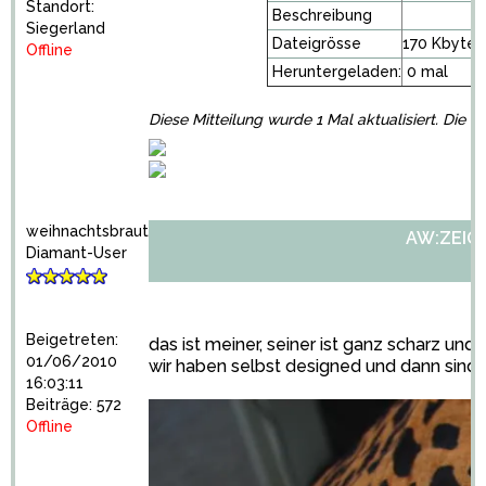
Standort:
Beschreibung
Siegerland
Dateigrösse
170 Kbytes
Offline
Heruntergeladen:
0 mal
Diese Mitteilung wurde 1 Mal aktualisiert. Die l
weihnachtsbraut
AW:ZEIGT 
Diamant-User
Beigetreten:
das ist meiner, seiner ist ganz scharz und 
01/06/2010
wir haben selbst designed und dann sind
16:03:11
Beiträge: 572
Offline