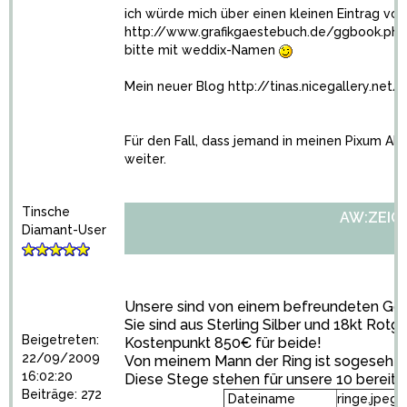
ich würde mich über einen kleinen Eintrag von
http://www.grafikgaestebuch.de/ggbook.ph
bitte mit weddix-Namen
Mein neuer Blog
http://tinas.nicegallery.net/
Für den Fall, dass jemand in meinen Pixum Al
weiter.
Tinsche
AW:ZEIGT 
Diamant-User
Unsere sind von einem befreundeten Go
Sie sind aus Sterling Silber und 18kt Rotgo
Beigetreten:
Kostenpunkt 850€ für beide!
22/09/2009
Von meinem Mann der Ring ist sogesehen
16:02:20
Diese Stege stehen für unsere 10 bereits
Beiträge: 272
Dateiname
ringe.jpeg