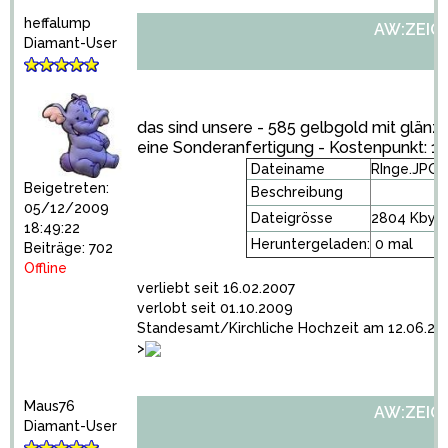
heffalump
AW:ZEIGT 
Diamant-User
das sind unsere - 585 gelbgold mit glänz
eine Sonderanfertigung - Kostenpunkt: 1
Dateiname
RInge.JPG
Beigetreten:
Beschreibung
05/12/2009
Dateigrösse
2804 Kbyt
18:49:22
Heruntergeladen:
0 mal
Beiträge: 702
Offline
verliebt seit 16.02.2007
verlobt seit 01.10.2009
Standesamt/Kirchliche Hochzeit am 12.06.20
>
Maus76
AW:ZEIGT 
Diamant-User