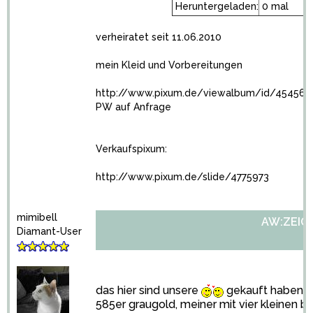
Heruntergeladen:
0 mal
verheiratet seit 11.06.2010
mein Kleid und Vorbereitungen
http://www.pixum.de/viewalbum/id/454564
PW auf Anfrage
Verkaufspixum:
http://www.pixum.de/slide/4775973
mimibell
AW:ZEIGT 
Diamant-User
das hier sind unsere
gekauft haben wir
585er graugold, meiner mit vier kleinen bril