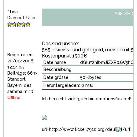
*Tina
AW:ZEIGT 
Diamant-User
Das sind unsere:
585er weiss -und gelbgold, meiner mit 5 kle
Beigetreten:
Kostenpunkt 1500€
20/01/2008
Dateiname
dGluY2hlbmJiZXR0aW5hQ
12:14:05
Beschreibung
Beiträge: 6633
Dateigrösse
50 Kbytes
Standort:
Bayern, des
Heruntergeladen:
0 mal
samma mir :)
Offline
Ich bin nicht zickig, ich bin emotionsflexibel!
url=http://www.ticker.7910.org/deu]
[/url]