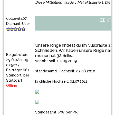
Diese Mitteilung wurde 1 Mal aktualisiert. Die 
dolcevita07
ZEIGT H
Diamant-User
Unsere Ringe findest du im "Julibräute 20
Schmieden. Wir haben unsere Ringe nämlic
Beigetreten:
meiner hat 32 Brillis.
29/10/2009
verlobt seit: 04.09.2009
07:52:17
Beiträge: 661
standesamtl. Hochzeit: 02.08.2010
Standort: bei
Stuttgart
kirchliche Hochzeit: 02.07.2011
Offline
Standesamt (PW per PN):