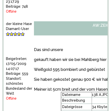
23:17:29
Beiträge: 748
Offline
der kleine Hase
AW:ZEIGT 
Diamant-User
Das sind unsere
Beigetreten:
gekauft haben wir sie bei Mahlberg hier in
17/05/2009
14:07:17
Weißgold 595 bombiert und gebürstet
Beiträge: 559
Standort:
Sie haben gekostet genau 900 € wir habe
schönstes
Bundesland der
Meiner ist 5cm breit und der vom Hasen 
Welt
Dateiname
138 A.JPG
Offline
Beschreibung
Dateigrösse
34 Kbytes