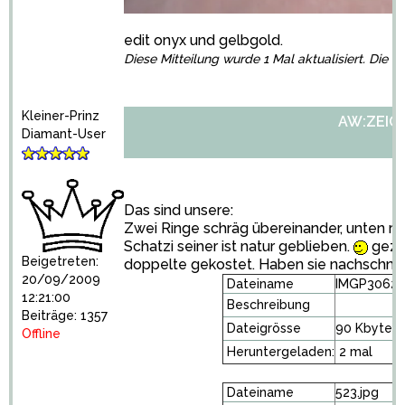
edit onyx und gelbgold.
Diese Mitteilung wurde 1 Mal aktualisiert. Die l
Kleiner-Prinz
AW:ZEIGT 
Diamant-User
Das sind unsere:
Zwei Ringe schräg übereinander, unten rot
Schatzi seiner ist natur geblieben.
gezah
Beigetreten:
doppelte gekostet. Haben sie nachschmi
20/09/2009
Dateiname
IMGP3062[1
12:21:00
Beschreibung
Beiträge: 1357
Dateigrösse
90 Kbytes
Offline
Heruntergeladen:
2 mal
Dateiname
523.jpg