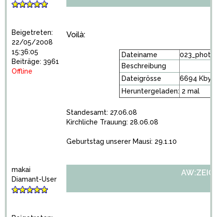
Beigetreten:
Voilà:
22/05/2008
15:36:05
Dateiname
023_photo 
Beiträge: 3961
Beschreibung
Offline
Dateigrösse
6694 Kbyt
Heruntergeladen:
2 mal
Standesamt: 27.06.08
Kirchliche Trauung: 28.06.08
Geburtstag unserer Mausi: 29.1.10
makai
AW:ZEIGT 
Diamant-User