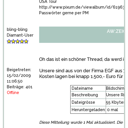
USA Tour
http://www.pixum.de/viewalbum/id/619639
Passwörter gerne per PM
bling-bling
AW:ZEIGT 
Diamant-User
Oh das ist ein schöner Thread, da werd ic
Beigetreten:
Unsere sind aus von der Firma EGF aus 750
15/02/2009
Kosten lagen bei knapp 1.500,- Euro für b
11:06:50
Beiträge: 401
Dateiname
Bildschirm
Offline
Beschreibung
Unsere Rin
Dateigrösse
55 Kbytes
Heruntergeladen:
0 mal
Diese Mitteilung wurde 1 Mal aktualisiert. Die 