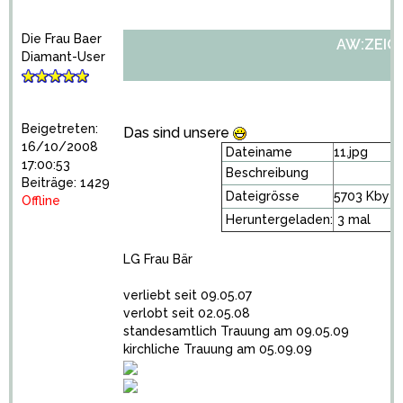
Die Frau Baer
AW:ZEIGT 
Diamant-User
Beigetreten:
Das sind unsere
16/10/2008
Dateiname
11.jpg
17:00:53
Beschreibung
Beiträge: 1429
Dateigrösse
5703 Kbyte
Offline
Heruntergeladen:
3 mal
LG Frau Bär
verliebt seit 09.05.07
verlobt seit 02.05.08
standesamtlich Trauung am 09.05.09
kirchliche Trauung am 05.09.09