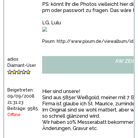
PS: könnt Ihr die Photos vielleicht hier d
pm oder passwort zu fragen. Das wäre tol
LG, Lulu
Pixum:
http://www.pixum.de/viewalbum/id/
adios
AW:ZEIGT 
Diamant-User
Beigetreten:
Hier sind unsere!
09/09/2008
Sind aus 585er Weißgold, meiner mit 7 Brill
21:31:23
Firma ist glaube ich St. Maurice, zuminde
Beiträge: 9585
Im Original sind sie wohl mattiert, aber wi
Offline
so schnell glänzend wird.
Wir haben 10% Messerabatt bekommen, s
Änderungen, Gravur etc.