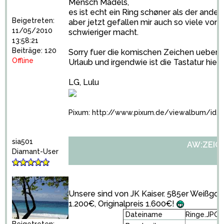
Mensch Mådels,
es ist echt ein Ring schøner als der ander
Beigetreten:
aber jetzt gefallen mir auch so viele von
11/05/2010
schwieriger macht.
13:58:21
Beiträge: 120
Sorry fuer die komischen Zeichen ueber d
Offline
Urlaub und irgendwie ist die Tastatur hier
LG, Lulu
Pixum:
http://www.pixum.de/viewalbum/id/
sia501
AW:ZEIGT 
Diamant-User
Unsere sind von JK Kaiser. 585er Weißgold,
1.200€, Originalpreis 1.600€!
Dateiname
Ringe.JPG