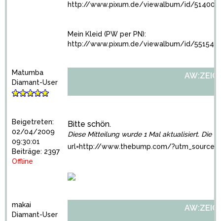
http://www.pixum.de/viewalbum/id/514007
Mein Kleid (PW per PN):
http://www.pixum.de/viewalbum/id/551548
Matumba
AW:ZEIGT 
Diamant-User
Beigetreten:
Bitte schön.
02/04/2009
Diese Mitteilung wurde 1 Mal aktualisiert. Die l
09:30:01
url=http://www.thebump.com/?utm_source=
Beiträge: 2397
Offline
makai
AW:ZEIGT 
Diamant-User