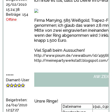
ich finde es toll, dass Du Deine Info-W
25/02/2010
15:24:38
Beiträge: 154
Offline
Firma Marrying, 585 Weißgold, Trapez-For
genommen; ich glaub das waren 2,8 mm!? mi
Mitte von zwei eingravierten ineinanderve
wenn der Ring abgenommen wird :) inklus
knapp 1.500 Euro.
Viel Spaß beim Aussuchen!
http://www.pixum.de/viewalbum/id/495680
http://meinepartywerkstatt.blogspot.com/
+++++
AW:ZEIGT 
Diamant-User
Beigetreten:
Unsre Ringe!
24/04/2010
Dateiname
1941_0.jpg
12:57:27