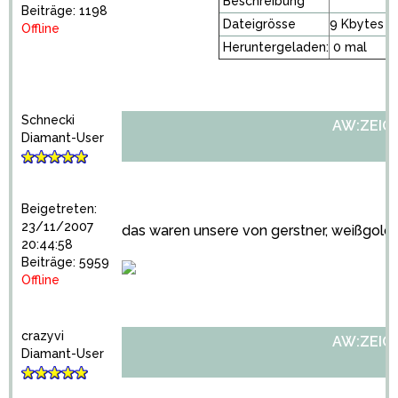
Beschreibung
Beiträge: 1198
Dateigrösse
9 Kbytes
Offline
Heruntergeladen:
0 mal
Schnecki
AW:ZEIGT 
Diamant-User
Beigetreten:
23/11/2007
das waren unsere von gerstner, weißgold, 
20:44:58
Beiträge: 5959
Offline
crazyvi
AW:ZEIGT 
Diamant-User