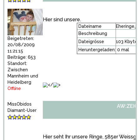
Hier sind unsere.
Dateiname
Eheringe.jp
Beschreibung
Beigetreten:
Dateigrösse
103 Kbytes
20/08/2009
Heruntergeladen:
0 mal
11:21:15
Beiträge: 653
Standort:
Zwischen
Mannheim und
Heidelberg
</
>
Offline
MissObidos
AW:ZEIGT 
Diamant-User
Hier seht Ihr unsere Ringe, 585er Weissgol