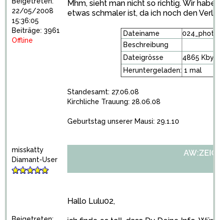
Beigetreten:
Mhm, sieht man nicht so richtig. Wir habe
22/05/2008
etwas schmaler ist, da ich noch den Verlo
15:36:05
Beiträge: 3961
Dateiname
024_photo 
Offline
Beschreibung
Dateigrösse
4865 Kbyt
Heruntergeladen:
1 mal
Standesamt: 27.06.08
Kirchliche Trauung: 28.06.08
Geburtstag unserer Mausi: 29.1.10
misskatty
AW:ZEIGT 
Diamant-User
Hallo Lulu02,
Beigetreten: