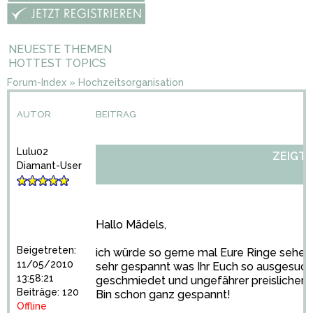
NEUESTE THEMEN
HOTTEST TOPICS
Forum-Index
»
Hochzeitsorganisation
AUTOR
BEITRAG
Lulu02
ZEIGT H
Diamant-User
Hallo Mädels,
Beigetreten:
ich würde so gerne mal Eure Ringe sehen?
11/05/2010
sehr gespannt was Ihr Euch so ausgesucht
13:58:21
geschmiedet und ungefährer preislicher 
Beiträge: 120
Bin schon ganz gespannt!
Offline