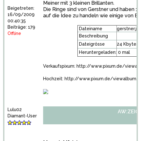
Meiner mit 3 kleinen Brillanten.
Beigetreten:
Die Ringe sind von Gerstner und haben 1.2
16/09/2009
auf die Idee zu handeln wie einige von Euc
00:40:35
Beiträge: 179
Dateiname
gerstner.jp
Offline
Beschreibung
Dateigrösse
24 Kbytes
Heruntergeladen:
0 mal
Verkaufspixum:
http://www.pixum.de/viewa
Hochzeit:
http://www.pixum.de/viewalbum/
Lulu02
AW:ZEIGT 
Diamant-User