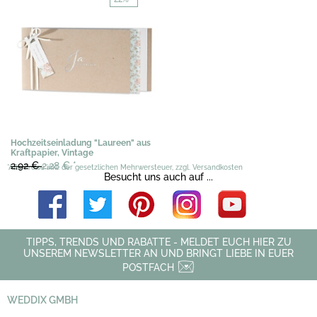
Hochzeitseinladung "Laureen" aus
Kraftpapier, Vintage
2,92 €
2,28 €
*
*Alle Preise inkl. der gesetzlichen Mehrwersteuer, zzgl. Versandkosten
Besucht uns auch auf ...
TIPPS, TRENDS UND RABATTE - MELDET EUCH HIER ZU
UNSEREM NEWSLETTER AN UND BRINGT LIEBE IN EUER
POSTFACH
WEDDIX GMBH