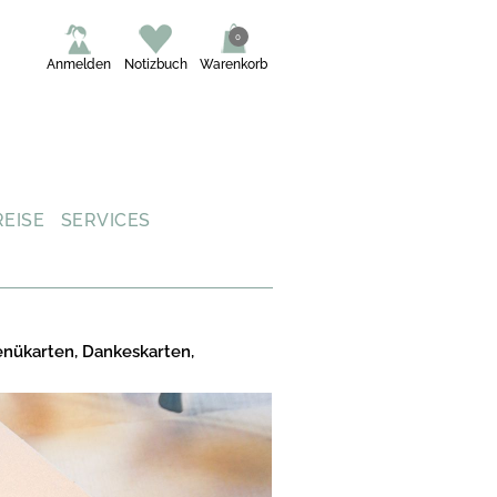
0
Anmelden
Notizbuch
Warenkorb
REISE
SERVICES
enükarten, Dankeskarten,