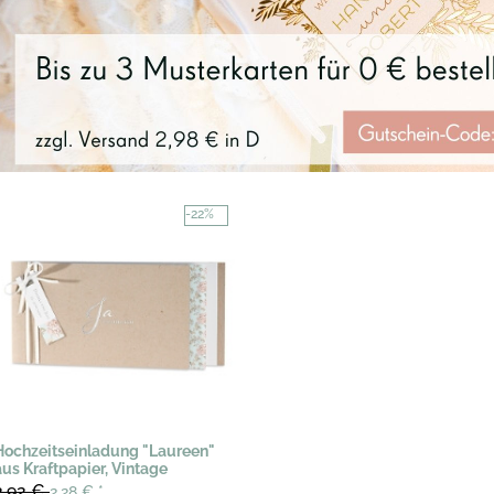
-22%
Hochzeitseinladung "Laureen"
aus Kraftpapier, Vintage
2,92 €
2,28 €
*