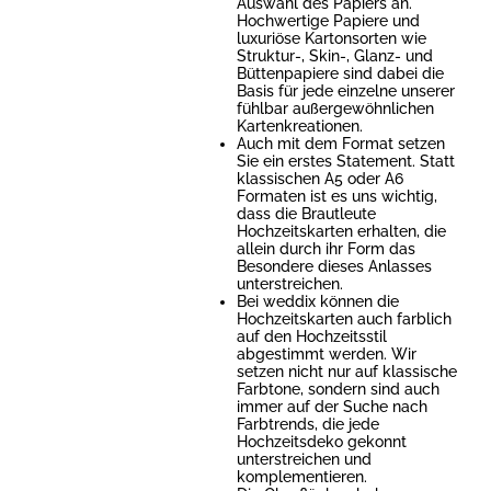
Auswahl des Papiers an.
Hochwertige Papiere und
luxuriöse Kartonsorten wie
Struktur-, Skin-, Glanz- und
Büttenpapiere sind dabei die
Basis für jede einzelne unserer
fühlbar außergewöhnlichen
Kartenkreationen.
Auch mit dem Format setzen
Sie ein erstes Statement. Statt
klassischen A5 oder A6
Formaten ist es uns wichtig,
dass die Brautleute
Hochzeitskarten erhalten, die
allein durch ihr Form das
Besondere dieses Anlasses
unterstreichen.
Bei weddix können die
Hochzeitskarten auch farblich
auf den Hochzeitsstil
abgestimmt werden. Wir
setzen nicht nur auf klassische
Farbtone, sondern sind auch
immer auf der Suche nach
Farbtrends, die jede
Hochzeitsdeko gekonnt
unterstreichen und
komplementieren.