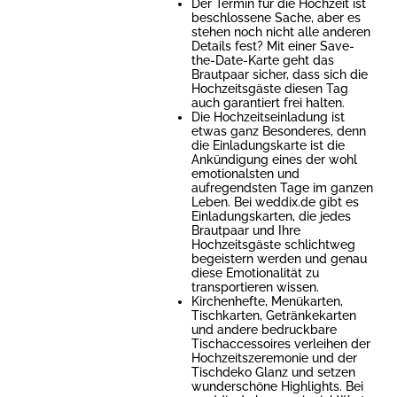
Der Termin für die Hochzeit ist
beschlossene Sache, aber es
stehen noch nicht alle anderen
Details fest? Mit einer Save-
the-Date-Karte geht das
Brautpaar sicher, dass sich die
Hochzeitsgäste diesen Tag
auch garantiert frei halten.
Die Hochzeitseinladung ist
etwas ganz Besonderes, denn
die Einladungskarte ist die
Ankündigung eines der wohl
emotionalsten und
aufregendsten Tage im ganzen
Leben. Bei weddix.de gibt es
Einladungskarten, die jedes
Brautpaar und Ihre
Hochzeitsgäste schlichtweg
begeistern werden und genau
diese Emotionalität zu
transportieren wissen.
Kirchenhefte, Menükarten,
Tischkarten, Getränkekarten
und andere bedruckbare
Tischaccessoires verleihen der
Hochzeitszeremonie und der
Tischdeko Glanz und setzen
wunderschöne Highlights. Bei