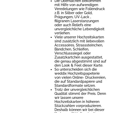
Die Oberflächen bekommen
mit Hilfe von aufwendigen
Veredelungen wie Foliendruck
z.B. in Silber oder Gold,
Prägungen, UV-Lack ,
filigranen Laserstanzungen
oder auch Reliefs eine
unvergleichliche Lebendigkeit
verliehen.
Viele unserer Hochzeitskarten
sind zusätzlich mit liebevollen
Accessoires, Strasssteinchen,
Bändchen, Schleifen,
Verschlusssiegel oder
Zusatzkartchen ausgestattet,
die genau abgestimmt sind auf
den Look & Feel dieser Karte.
So unterscheiden sich die
weddix Hochzeitspapeterie
von vielen Online- Druckereien,
die auf Standardpapiere und
Standardformate setzen.
Trotz der unvergleichlichen
Qualität stimmt der Preis. Denn
wir lassen unsere
Hochzeitskarten in höheren
Stückzahlen vorproduzieren.
Deshalb können wir bei dieser