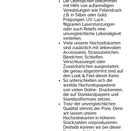
Die Oberflächen bekommen
mit Hilfe von aufwendigen
Veredelungen wie Foliendruck
z.B. in Silber oder Gold,
Prägungen, UV-Lack ,
filigranen Laserstanzungen
oder auch Reliefs eine
unvergleichliche Lebendigkeit
verliehen.
Viele unserer Hochzeitskarten
sind zusätzlich mit liebevollen
Accessoires, Strasssteinchen,
Bändchen, Schleifen,
Verschlusssiegel oder
Zusatzkartchen ausgestattet,
die genau abgestimmt sind auf
den Look & Feel dieser Karte.
So unterscheiden sich die
weddix Hochzeitspapeterie
von vielen Online- Druckereien,
die auf Standardpapiere und
Standardformate setzen.
Trotz der unvergleichlichen
Qualität stimmt der Preis. Denn
wir lassen unsere
Hochzeitskarten in höheren
Stückzahlen vorproduzieren.
Deshalb können wir bei dieser