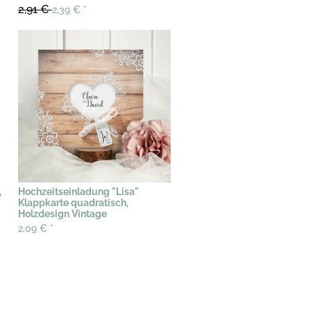
2,91 €
2,39 €
*
,
Hochzeitseinladung "Lisa"
Klappkarte quadratisch,
Holzdesign Vintage
2,09 €
*