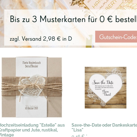
Hochzeitseinladung "Estelle" aus
Save-the-Date oder Dankeskart
Kraftpapier und Jute, rustikal,
"Lisa"
Vintage
0,46 €
*