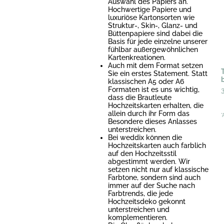
Auswahl des Papiers an.
Hochwertige Papiere und
luxuriöse Kartonsorten wie
Struktur-, Skin-, Glanz- und
Büttenpapiere sind dabei die
Basis für jede einzelne unserer
fühlbar außergewöhnlichen
Kartenkreationen.
Auch mit dem Format setzen
T
Sie ein erstes Statement. Statt
klassischen A5 oder A6
Formaten ist es uns wichtig,
dass die Brautleute
Hochzeitskarten erhalten, die
allein durch ihr Form das
*
Besondere dieses Anlasses
unterstreichen.
Bei weddix können die
Hochzeitskarten auch farblich
auf den Hochzeitsstil
abgestimmt werden. Wir
setzen nicht nur auf klassische
Farbtone, sondern sind auch
immer auf der Suche nach
Farbtrends, die jede
Hochzeitsdeko gekonnt
unterstreichen und
komplementieren.