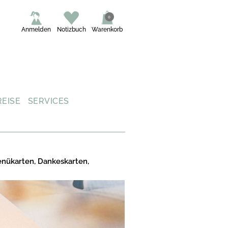
0
Anmelden
Notizbuch
Warenkorb
REISE
SERVICES
enükarten, Dankeskarten,