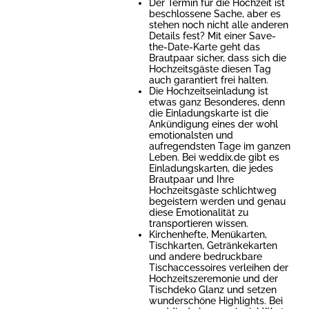
Der Termin für die Hochzeit ist
beschlossene Sache, aber es
stehen noch nicht alle anderen
Details fest? Mit einer Save-
the-Date-Karte geht das
Brautpaar sicher, dass sich die
Hochzeitsgäste diesen Tag
auch garantiert frei halten.
Die Hochzeitseinladung ist
etwas ganz Besonderes, denn
die Einladungskarte ist die
Ankündigung eines der wohl
emotionalsten und
aufregendsten Tage im ganzen
Leben. Bei weddix.de gibt es
Einladungskarten, die jedes
Brautpaar und Ihre
Hochzeitsgäste schlichtweg
begeistern werden und genau
diese Emotionalität zu
transportieren wissen.
Kirchenhefte, Menükarten,
Tischkarten, Getränkekarten
und andere bedruckbare
Tischaccessoires verleihen der
Hochzeitszeremonie und der
Tischdeko Glanz und setzen
wunderschöne Highlights. Bei