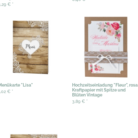
3,29 €
*
Menükarte "Lisa"
Hochzeitseinladung "Fleur", rosa
Kraftpapier mit Spitze und
1,02 €
*
Blüten Vintage
3,89 €
*