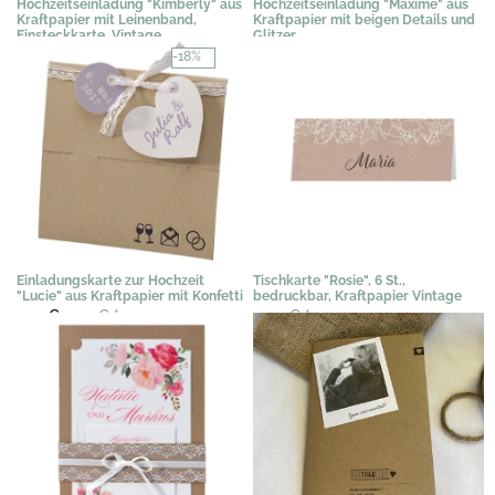
Hochzeitseinladung "Kimberly" aus
Hochzeitseinladung "Maxime" aus
Kraftpapier mit Leinenband,
Kraftpapier mit beigen Details und
Einsteckkarte, Vintage
Glitzer
2,86 €
*
3,09 €
*
-18%
Einladungskarte zur Hochzeit
Tischkarte "Rosie", 6 St.,
"Lucie" aus Kraftpapier mit Konfetti
bedruckbar, Kraftpapier Vintage
2,91 €
2,39 €
*
3,03 €
*