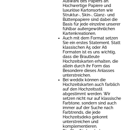
Auswahl des Papiers an.
Hochwertige Papiere und
luxuriöse Kartonsorten wie
Struktur-, Skin-, Glanz- und
Büttenpapiere sind dabei die
Basis für jede einzelne unserer
fühlbar außergewöhnlichen
Kartenkreationen.
Auch mit dem Format setzen
Sie ein erstes Statement. Statt
klassischen A5 oder A6
Formaten ist es uns wichtig,
dass die Brautleute
Hochzeitskarten erhalten, die
allein durch ihr Form das
Besondere dieses Anlasses
unterstreichen.
Bei weddix können die
Hochzeitskarten auch farblich
auf den Hochzeitsstil
abgestimmt werden. Wir
setzen nicht nur auf klassische
Farbtone, sondern sind auch
immer auf der Suche nach
Farbtrends, die jede
Hochzeitsdeko gekonnt
unterstreichen und
komplementieren.