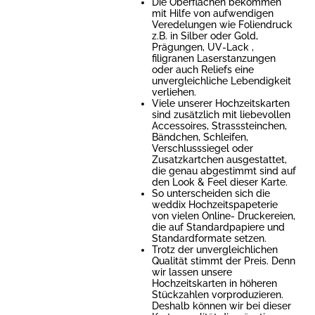
Die Oberflächen bekommen
mit Hilfe von aufwendigen
Veredelungen wie Foliendruck
z.B. in Silber oder Gold,
Prägungen, UV-Lack ,
filigranen Laserstanzungen
oder auch Reliefs eine
unvergleichliche Lebendigkeit
verliehen.
Viele unserer Hochzeitskarten
sind zusätzlich mit liebevollen
Accessoires, Strasssteinchen,
Bändchen, Schleifen,
Verschlusssiegel oder
Zusatzkartchen ausgestattet,
die genau abgestimmt sind auf
den Look & Feel dieser Karte.
So unterscheiden sich die
weddix Hochzeitspapeterie
von vielen Online- Druckereien,
die auf Standardpapiere und
Standardformate setzen.
Trotz der unvergleichlichen
Qualität stimmt der Preis. Denn
wir lassen unsere
Hochzeitskarten in höheren
Stückzahlen vorproduzieren.
Deshalb können wir bei dieser