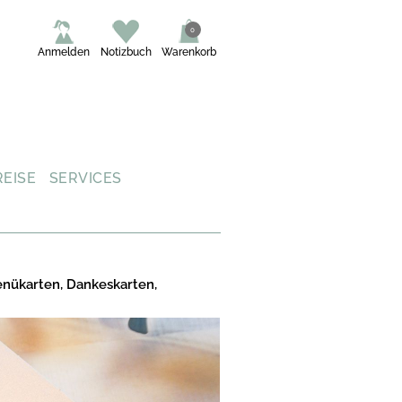
0
Anmelden
Notizbuch
Warenkorb
REISE
SERVICES
enükarten, Dankeskarten,