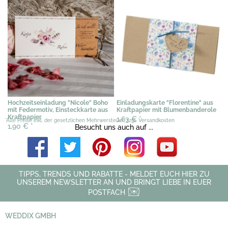
Hochzeitseinladung "Nicole" Boho
Einladungskarte "Florentine" aus
mit Federmotiv, Einsteckkarte aus
Kraftpapier mit Blumenbanderole
Kraftpapier
1,63 €
*
*Alle Preise inkl. der gesetzlichen Mehrwersteuer, zzgl. Versandkosten
1,90 €
*
Besucht uns auch auf ...
TIPPS, TRENDS UND RABATTE - MELDET EUCH HIER ZU
UNSEREM NEWSLETTER AN UND BRINGT LIEBE IN EUER
POSTFACH
WEDDIX GMBH