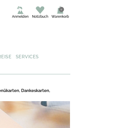
0
Anmelden
Notizbuch
Warenkorb
REISE
SERVICES
enükarten, Dankeskarten,