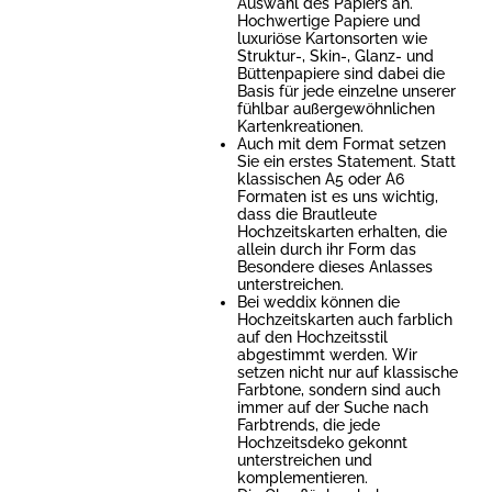
Auswahl des Papiers an.
Hochwertige Papiere und
luxuriöse Kartonsorten wie
Struktur-, Skin-, Glanz- und
Büttenpapiere sind dabei die
Basis für jede einzelne unserer
fühlbar außergewöhnlichen
Kartenkreationen.
Auch mit dem Format setzen
Sie ein erstes Statement. Statt
klassischen A5 oder A6
Formaten ist es uns wichtig,
dass die Brautleute
Hochzeitskarten erhalten, die
allein durch ihr Form das
Besondere dieses Anlasses
unterstreichen.
Bei weddix können die
Hochzeitskarten auch farblich
auf den Hochzeitsstil
abgestimmt werden. Wir
setzen nicht nur auf klassische
Farbtone, sondern sind auch
immer auf der Suche nach
Farbtrends, die jede
Hochzeitsdeko gekonnt
unterstreichen und
komplementieren.