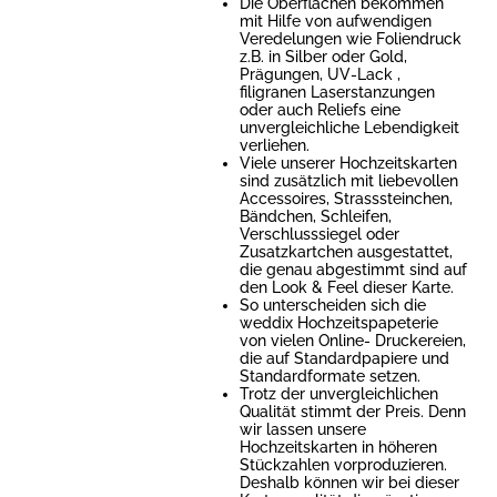
Die Oberflächen bekommen
mit Hilfe von aufwendigen
Veredelungen wie Foliendruck
z.B. in Silber oder Gold,
Prägungen, UV-Lack ,
filigranen Laserstanzungen
oder auch Reliefs eine
unvergleichliche Lebendigkeit
verliehen.
Viele unserer Hochzeitskarten
sind zusätzlich mit liebevollen
Accessoires, Strasssteinchen,
Bändchen, Schleifen,
Verschlusssiegel oder
Zusatzkartchen ausgestattet,
die genau abgestimmt sind auf
den Look & Feel dieser Karte.
So unterscheiden sich die
weddix Hochzeitspapeterie
von vielen Online- Druckereien,
die auf Standardpapiere und
Standardformate setzen.
Trotz der unvergleichlichen
Qualität stimmt der Preis. Denn
wir lassen unsere
Hochzeitskarten in höheren
Stückzahlen vorproduzieren.
Deshalb können wir bei dieser