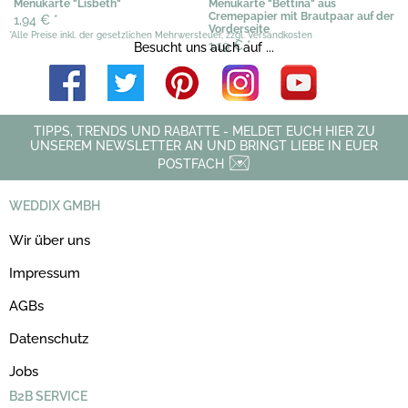
Menükarte "Lisbeth"
Menükarte "Bettina" aus
Cremepapier mit Brautpaar auf der
1,94 €
*
Vorderseite
*Alle Preise inkl. der gesetzlichen Mehrwersteuer, zzgl. Versandkosten
1,19 €
*
Besucht uns auch auf ...
TIPPS, TRENDS UND RABATTE - MELDET EUCH HIER ZU
UNSEREM NEWSLETTER AN UND BRINGT LIEBE IN EUER
POSTFACH
WEDDIX GMBH
Wir über uns
Impressum
AGBs
Datenschutz
Jobs
B2B SERVICE