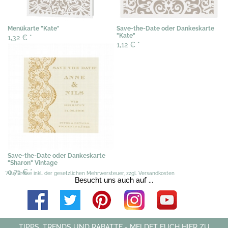
Menükarte "Kate"
Save-the-Date oder Dankeskarte
"Kate"
1,32 €
*
1,12 €
*
Save-the-Date oder Dankeskarte
"Sharon" Vintage
0,71 €
*
*Alle Preise inkl. der gesetzlichen Mehrwersteuer, zzgl. Versandkosten
Besucht uns auch auf ...
TIPPS, TRENDS UND RABATTE - MELDET EUCH HIER ZU