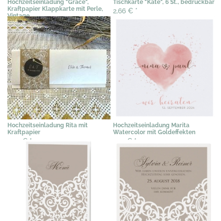
Hochzeitseinladung "Grace",
Tischkarte "Kate", 6 St., bedruckbar
Kraftpapier Klappkarte mit Perle,
2,66 €
*
Vintage
2,95 €
*
Hochzeitseinladung Rita mit
Hochzeitseinladung Marita
Kraftpapier
Watercolor mit Goldeffekten
2,49 €
*
2,19 €
*