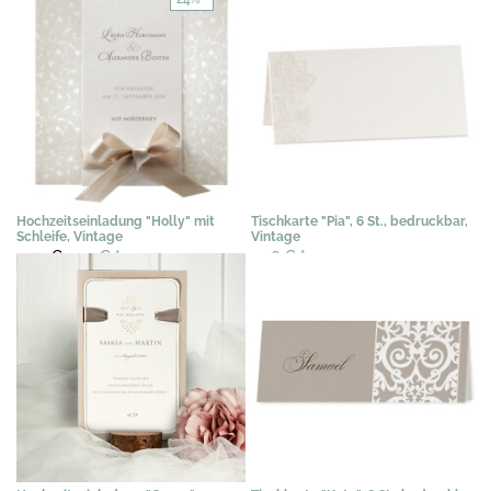
Hochzeitseinladung "Holly" mit
Tischkarte "Pia", 6 St., bedruckbar,
Schleife, Vintage
Vintage
3,02 €
2,29 €
*
2,96 €
*