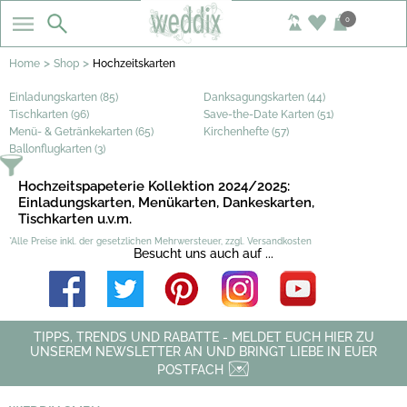
0
>
>
Home
Shop
Hochzeitskarten
Einladungskarten (85)
Danksagungskarten (44)
Tischkarten (96)
Save-the-Date Karten (51)
Menü- & Getränkekarten (65)
Kirchenhefte (57)
Ballonflugkarten (3)
Hochzeitspapeterie Kollektion 2024/2025:
Einladungskarten, Menükarten, Dankeskarten,
Tischkarten u.v.m.
*Alle Preise inkl. der gesetzlichen Mehrwersteuer, zzgl. Versandkosten
Besucht uns auch auf ...
TIPPS, TRENDS UND RABATTE - MELDET EUCH HIER ZU
UNSEREM NEWSLETTER AN UND BRINGT LIEBE IN EUER
POSTFACH