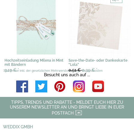
Hochzeitseinladung Milena in Mint
Save-the-Date- oder Dankeskarte
mit Bändern
"Lola"
3,19 €
*
0,51 €
0,39 €
*
*Alle Preise inkl. der gesetzlichen Mehrwersteuer, zzgl. Versandkosten
Besucht uns auch auf ...
TIPPS, TRENDS UND RABATTE - MELDET EUCH HIER ZU
UNSEREM NEWSLETTER AN UND BRINGT LIEBE IN EUER
POSTFACH
WEDDIX GMBH