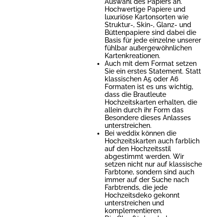
Auswahl des Papiers an.
Hochwertige Papiere und
luxuriöse Kartonsorten wie
Struktur-, Skin-, Glanz- und
Büttenpapiere sind dabei die
Basis für jede einzelne unserer
fühlbar außergewöhnlichen
Kartenkreationen.
Auch mit dem Format setzen
Sie ein erstes Statement. Statt
klassischen A5 oder A6
Formaten ist es uns wichtig,
dass die Brautleute
Hochzeitskarten erhalten, die
allein durch ihr Form das
Besondere dieses Anlasses
unterstreichen.
Bei weddix können die
Hochzeitskarten auch farblich
auf den Hochzeitsstil
abgestimmt werden. Wir
setzen nicht nur auf klassische
Farbtone, sondern sind auch
immer auf der Suche nach
Farbtrends, die jede
Hochzeitsdeko gekonnt
unterstreichen und
komplementieren.