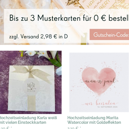
Hochzeitseinladung Karla weiß
Hochzeitseinladung Marita
mit vielen Einsteckkarten
Watercolor mit Goldeffekten
2,19 €
*
2,19 €
*