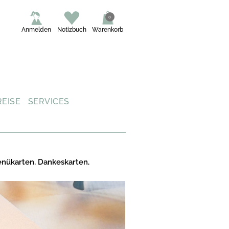
0
Anmelden
Notizbuch
Warenkorb
REISE
SERVICES
enükarten, Dankeskarten,