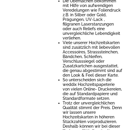
Die Oberflächen bekommen
mit Hilfe von aufwendigen
Veredelungen wie Foliendruck
z.B. in Silber oder Gold,
Prägungen, UV-Lack ,
filigranen Laserstanzungen
oder auch Reliefs eine
unvergleichliche Lebendigkeit
verliehen.
Viele unserer Hochzeitskarten
sind zusätzlich mit liebevollen
Accessoires, Strasssteinchen,
Bändchen, Schleifen,
Verschlusssiegel oder
Zusatzkartchen ausgestattet,
die genau abgestimmt sind auf
den Look & Feel dieser Karte.
So unterscheiden sich die
weddix Hochzeitspapeterie
von vielen Online- Druckereien,
die auf Standardpapiere und
Standardformate setzen.
Trotz der unvergleichlichen
Qualität stimmt der Preis. Denn
wir lassen unsere
Hochzeitskarten in höheren
Stückzahlen vorproduzieren.
Deshalb können wir bei dieser