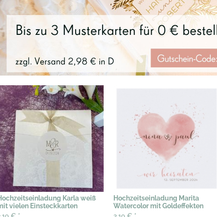
Hochzeitseinladung Karla weiß
Hochzeitseinladung Marita
mit vielen Einsteckkarten
Watercolor mit Goldeffekten
2,19 €
*
2,19 €
*