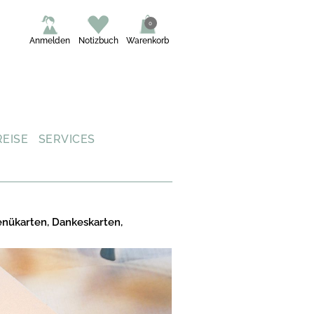
0
Anmelden
Notizbuch
Warenkorb
REISE
SERVICES
enükarten, Dankeskarten,