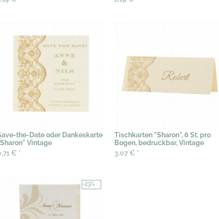
Save-the-Date oder Dankeskarte
Tischkarten "Sharon", 6 St. pro
"Sharon" Vintage
Bogen, bedruckbar, Vintage
0,71 €
*
3,07 €
*
-23%