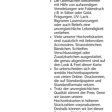
Die Oberflächen bekommen
mit Hilfe von aufwendigen
Veredelungen wie Foliendruck
z.B. in Silber oder Gold,
Prägungen, UV-Lack ,
filigranen Laserstanzungen
oder auch Reliefs eine
unvergleichliche Lebendigkeit
verliehen.
Viele unserer Hochzeitskarten
sind zusätzlich mit liebevollen
Accessoires, Strasssteinchen,
Bändchen, Schleifen,
Verschlusssiegel oder
Zusatzkartchen ausgestattet,
die genau abgestimmt sind auf
den Look & Feel dieser Karte.
So unterscheiden sich die
weddix Hochzeitspapeterie
von vielen Online- Druckereien,
die auf Standardpapiere und
Standardformate setzen.
Trotz der unvergleichlichen
Qualität stimmt der Preis. Denn
wir lassen unsere
Hochzeitskarten in höheren
Stückzahlen vorproduzieren.
Deshalb können wir bei dieser