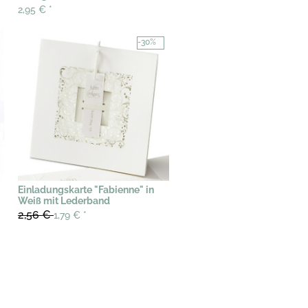
2,95 €
*
-30%
Einladungskarte "Fabienne" in
Weiß mit Lederband
2,56 €
1,79 €
*