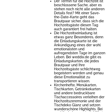
Der Termin für die Hochzeit ist
beschlossene Sache, aber es
stehen noch nicht alle anderen
Details fest? Mit einer Save-
the-Date-Karte geht das
Brautpaar sicher, dass sich die
Hochzeitsgäste diesen Tag
auch garantiert frei halten.
Die Hochzeitseinladung ist
etwas ganz Besonderes, denn
die Einladungskarte ist die
Ankündigung eines der wohl
emotionalsten und
aufregendsten Tage im ganzen
Leben. Bei weddix.de gibt es
Einladungskarten, die jedes
Brautpaar und Ihre
Hochzeitsgäste schlichtweg
begeistern werden und genau
diese Emotionalität zu
transportieren wissen.
Kirchenhefte, Menükarten,
Tischkarten, Getränkekarten
und andere bedruckbare
Tischaccessoires verleihen der
Hochzeitszeremonie und der
Tischdeko Glanz und setzen
wunderschöne Highlights. Bei