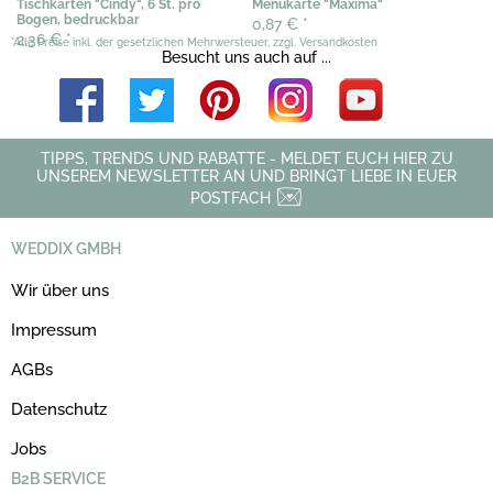
Tischkarten "Cindy", 6 St. pro
Menükarte "Maxima"
Bogen, bedruckbar
0,87 €
*
2,36 €
*
*Alle Preise inkl. der gesetzlichen Mehrwersteuer, zzgl. Versandkosten
Besucht uns auch auf ...
TIPPS, TRENDS UND RABATTE - MELDET EUCH HIER ZU
UNSEREM NEWSLETTER AN UND BRINGT LIEBE IN EUER
POSTFACH
WEDDIX GMBH
Wir über uns
Impressum
AGBs
Datenschutz
Jobs
B2B SERVICE