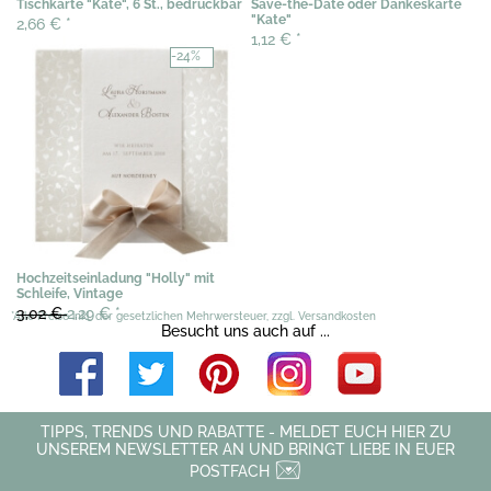
Tischkarte "Kate", 6 St., bedruckbar
Save-the-Date oder Dankeskarte
"Kate"
2,66 €
*
1,12 €
*
-24%
Hochzeitseinladung "Holly" mit
Schleife, Vintage
3,02 €
2,29 €
*
*Alle Preise inkl. der gesetzlichen Mehrwersteuer, zzgl. Versandkosten
Besucht uns auch auf ...
TIPPS, TRENDS UND RABATTE - MELDET EUCH HIER ZU
UNSEREM NEWSLETTER AN UND BRINGT LIEBE IN EUER
POSTFACH