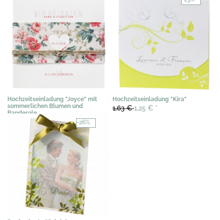
Hochzeitseinladung "Joyce" mit
Hochzeitseinladung "Kira"
sommerlichen Blumen und
1,63 €
1,25 €
*
Banderole
3,03 €
*
-26%