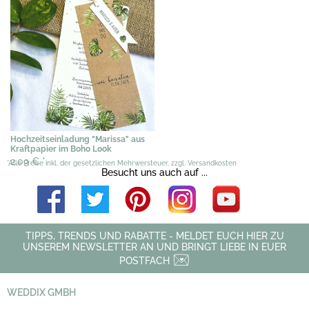
Hochzeitseinladung "Marissa" aus
Kraftpapier im Boho Look
2,09 €
*
*Alle Preise inkl. der gesetzlichen Mehrwersteuer, zzgl. Versandkosten
Besucht uns auch auf ...
TIPPS, TRENDS UND RABATTE - MELDET EUCH HIER ZU
UNSEREM NEWSLETTER AN UND BRINGT LIEBE IN EUER
POSTFACH
WEDDIX GMBH