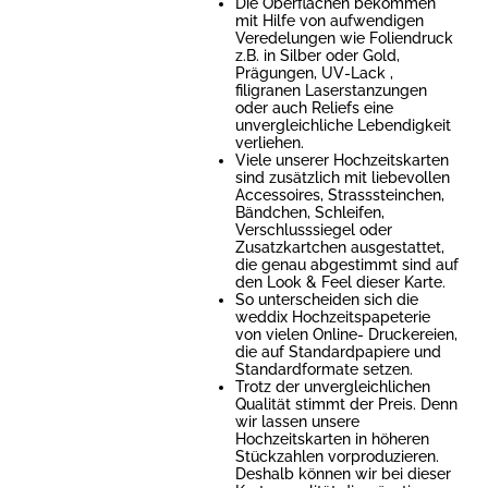
Die Oberflächen bekommen
mit Hilfe von aufwendigen
Veredelungen wie Foliendruck
z.B. in Silber oder Gold,
Prägungen, UV-Lack ,
filigranen Laserstanzungen
oder auch Reliefs eine
unvergleichliche Lebendigkeit
verliehen.
Viele unserer Hochzeitskarten
sind zusätzlich mit liebevollen
Accessoires, Strasssteinchen,
Bändchen, Schleifen,
Verschlusssiegel oder
Zusatzkartchen ausgestattet,
die genau abgestimmt sind auf
den Look & Feel dieser Karte.
So unterscheiden sich die
weddix Hochzeitspapeterie
von vielen Online- Druckereien,
die auf Standardpapiere und
Standardformate setzen.
Trotz der unvergleichlichen
Qualität stimmt der Preis. Denn
wir lassen unsere
Hochzeitskarten in höheren
Stückzahlen vorproduzieren.
Deshalb können wir bei dieser