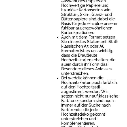
Auswahl des Papiers an.
Hochwertige Papiere und
luxuriöse Kartonsorten wie
Struktur-, Skin-, Glanz- und
Büttenpapiere sind dabei die
Basis für jede einzelne unserer
fühlbar außergewöhnlichen
Kartenkreationen.
Auch mit dem Format setzen
Sie ein erstes Statement. Statt
klassischen A5 oder A6
Formaten ist es uns wichtig,
dass die Brautleute
Hochzeitskarten erhalten, die
allein durch ihr Form das
Besondere dieses Anlasses
unterstreichen.
Bei weddix können die
Hochzeitskarten auch farblich
auf den Hochzeitsstil
abgestimmt werden. Wir
setzen nicht nur auf klassische
Farbtone, sondern sind auch
immer auf der Suche nach
Farbtrends, die jede
Hochzeitsdeko gekonnt
unterstreichen und
komplementieren.