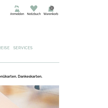
0
Anmelden
Notizbuch
Warenkorb
REISE
SERVICES
enükarten, Dankeskarten,