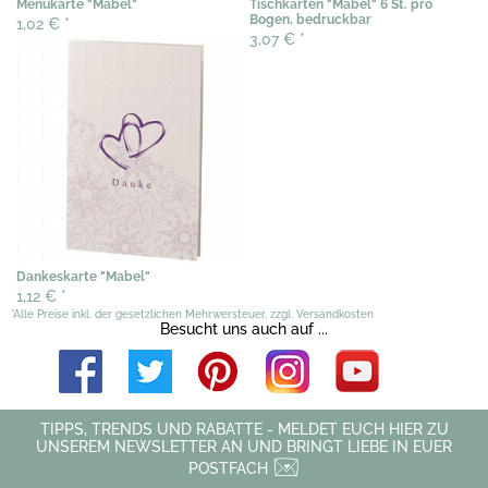
Menükarte "Mabel"
Tischkarten "Mabel" 6 St. pro
Bogen, bedruckbar
1,02 €
*
3,07 €
*
Dankeskarte "Mabel"
1,12 €
*
*Alle Preise inkl. der gesetzlichen Mehrwersteuer, zzgl. Versandkosten
Besucht uns auch auf ...
TIPPS, TRENDS UND RABATTE - MELDET EUCH HIER ZU
UNSEREM NEWSLETTER AN UND BRINGT LIEBE IN EUER
POSTFACH