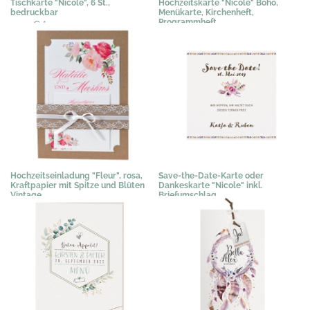
Tischkarte "Nicole", 6 St.,
Hochzeitskarte "Nicole" Boho,
bedruckbar
Menükarte, Kirchenheft,
Programmheft
3,03 €
*
1,02 €
*
Hochzeitseinladung "Fleur", rosa,
Save-the-Date-Karte oder
Kraftpapier mit Spitze und Blüten
Dankeskarte "Nicole" inkl.
Vintage
Briefumschlag
3,89 €
*
0,67 €
*