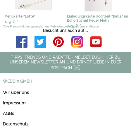
Menükarte "Lotte"
Einladungskarte Hochzeit "Bella" im
Boho Stil mit Feder Motiv
1,19 €
*
2,25 €
*
*Alle Preise inkl. der gesetzlichen Mehrwersteuer, zzgl. Versandkosten
Besucht uns auch auf ...
TIPPS, TRENDS UND RABATTE - MELDET EUCH HIER ZU
UNSEREM NEWSLETTER AN UND BRINGT LIEBE IN EUER
POSTFACH
WEDDIX GMBH
Wir über uns
Impressum
AGBs
Datenschutz