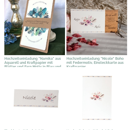
Hochzeitseinladung "Namika" aus
Hochzeitseinladung "Nicole" Boho
Aquarell und Kraftpapier mit
mit Federmotiv, Einsteckkarte aus
Blätter und Farn Motiv in Blau und
Kraftpapier
Grün
1,90 €
*
2,09 €
*